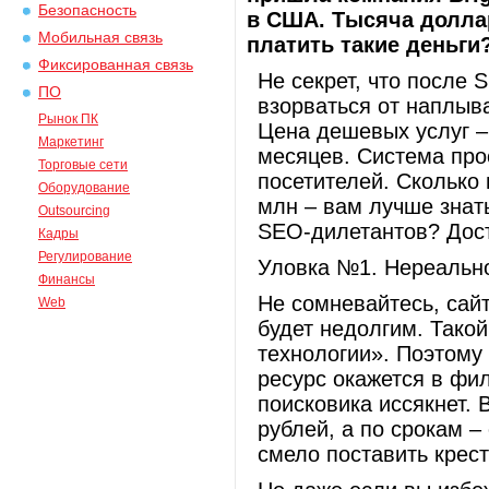
Безопасность
в США. Тысяча долла
Мобильная связь
платить такие деньги
Фиксированная связь
Не секрет, что после
ПО
взорваться от наплыв
Рынок ПК
Цена дешевых услуг –
Маркетинг
месяцев. Система прос
Торговые сети
посетителей. Сколько 
Оборудование
млн – вам лучше знать
Outsourcing
SEO-дилетантов? Доста
Кадры
Регулирование
Уловка №1. Нереально 
Финансы
Не сомневайтесь, сайт
Web
будет недолгим. Тако
технологии». Поэтому 
ресурс окажется в фил
поисковика иссякнет. 
рублей, а по срокам –
смело поставить крест