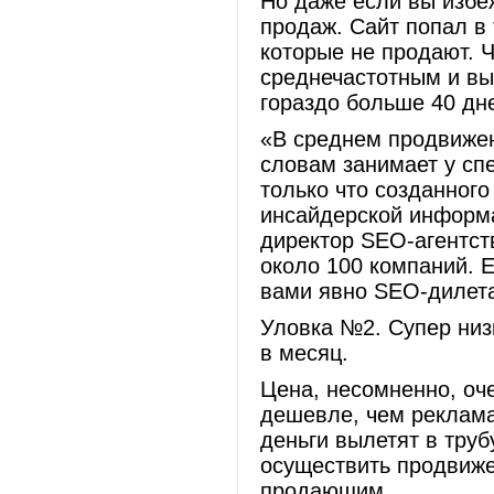
Но даже если вы избе
продаж. Сайт попал в 
которые не продают. Ч
среднечастотным и в
гораздо больше 40 дн
«В среднем продвиже
словам занимает у сп
только что созданного
инсайдерской информ
директор SEO-агентст
около 100 компаний. 
вами явно SEO-дилет
Уловка №2. Супер низк
в месяц.
Цена, несомненно, оч
дешевле, чем реклама
деньги вылетят в труб
осуществить продвиже
продающим.