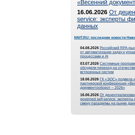
«Весенний документ
16.06.2026
От децен
service: эксперты 
данных
NNIT.RU: последние новости Ниж
04.08.2026
Российский RPA-рын
от автоматизации задач к упр
процессами и AI
03.07.2026
Системные програ
обсудили переход на отечеств
встроенных систем
18.06.2026
ГК «ЭОС» подвела и
партнерской конференции «Ве
документооборот – 2026»
16.06.2026
От децентрализован
governed self-service: эксперт
смену парадигмы на рынке дан