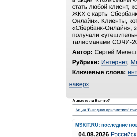
стать любой клиент, к
ЖКХ с карты Сбербанк
Онлайн». Клиенты, ко
«Сбербанк-Онлайн», з
получали «утешительн
талисманами СОЧИ-20
Автор:
Сергей Мелешк
Рубрики:
Интернет
,
М
Ключевые слова:
инт
наверх
А знаете ли Вы что?
Акция "Выгодная арифметика" сэко
MSKIT.RU: последние но
04.08.2026
Российск