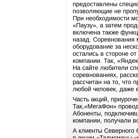
предоставлены специ
позволяющие не проп
При необходимости мо
«Паузу», а затем про
включена также функц
назад. Соревнования 
оборудование за неск
остались в стороне от
компании. Так, «Яндек
На сайте любители сп
соревнованиях, расска
рассчитан на то, что
любой человек, даже ес
Часть акций, приуроч
Так,«МегаФон» провод
Абоненты, подключивш
компании, получали в
А клиенты Северного 
в акции «Талисманы «