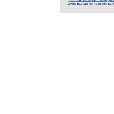
governed self-service: эксперт
смену парадигмы на рынке дан