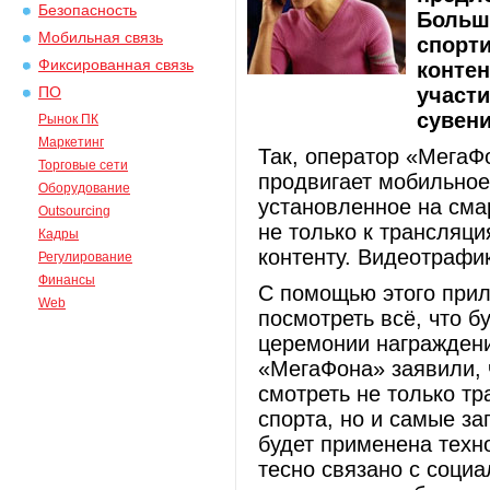
Безопасность
Больши
Мобильная связь
спорт
Фиксированная связь
контен
участи
ПО
сувен
Рынок ПК
Маркетинг
Так, оператор «МегаФ
Торговые сети
продвигает мобильно
Оборудование
установленное на сма
Outsourcing
не только к трансляци
Кадры
контенту. Видеотрафи
Регулирование
Финансы
С помощью этого прил
Web
посмотреть всё, что б
церемонии награждени
«МегаФона» заявили, 
смотреть не только т
спорта, но и самые з
будет применена техн
тесно связано с соци