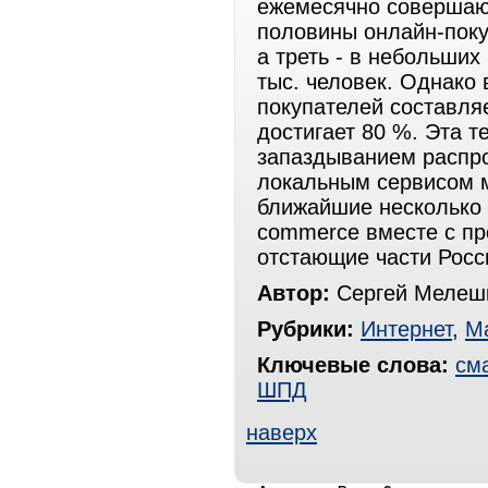
ежемесячно совершают
половины онлайн-поку
а треть - в небольших
тыс. человек. Однако 
покупателей составляе
достигает 80 %. Эта 
запаздыванием распро
локальным сервисом м
ближайшие несколько 
commerce вместе с п
отстающие части Росс
Автор:
Сергей Мелешк
Рубрики:
Интернет
,
Ма
Ключевые слова:
см
ШПД
наверх