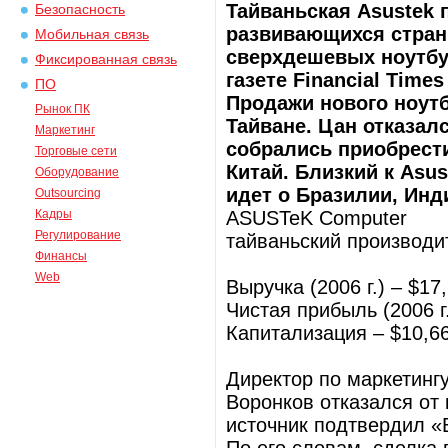
Тайваньская Asustek 
Безопасность
развивающихся стран 
Мобильная связь
сверхдешевых ноутбу
Фиксированная связь
газете Financial Time
ПО
Продажи нового ноутб
Рынок ПК
Тайване. Цан отказал
Маркетинг
собрались приобрести
Торговые сети
Китай. Близкий к Asus
Оборудование
идет о Бразилии, Инд
Outsourcing
Кадры
ASUSTeK Computer
Регулирование
тайваньский производи
Финансы
Web
Выручка (2006 г.) – $17
Чистая прибыль (2006 г
Капитализация – $10,6
Директор по маркетинг
Воронков отказался от
источник подтвердил «