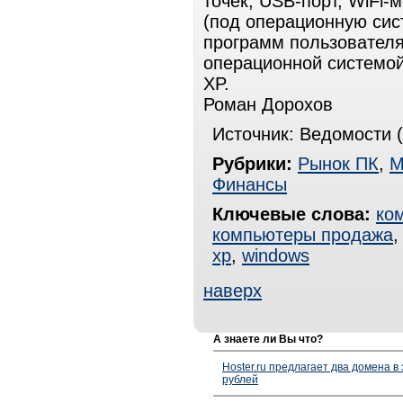
точек, USB-порт, WiFi-
(под операционную сис
программ пользователя)
операционной системой
XP.
Роман Дорохов
Источник: Ведомости (
Рубрики:
Рынок ПК
,
М
Финансы
Ключевые слова:
ко
компьютеры продажа
xp
,
windows
наверх
А знаете ли Вы что?
Hoster.ru предлагает два домена в
рублей