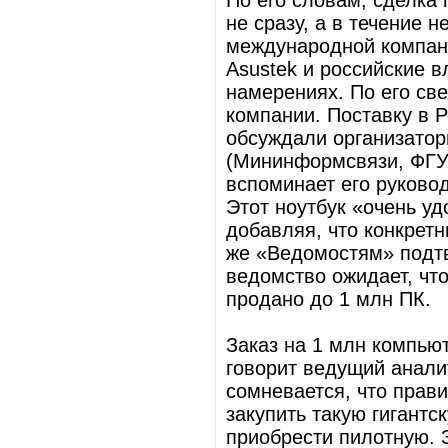
По его словам, сделка
не сразу, а в течение 
международной компани
Asustek и российские 
намерениях. По его све
компании. Поставку в 
обсуждали организатор
(Мининформсвязи, ФГУП 
вспоминает его руково
Этот ноутбук «очень уд
добавляя, что конкретн
же «Ведомостям» подт
ведомство ожидает, что
продано до 1 млн ПК.
Заказ на 1 млн компью
говорит ведущий анали
сомневается, что прави
закупить такую гигант
приобрести пилотную. З