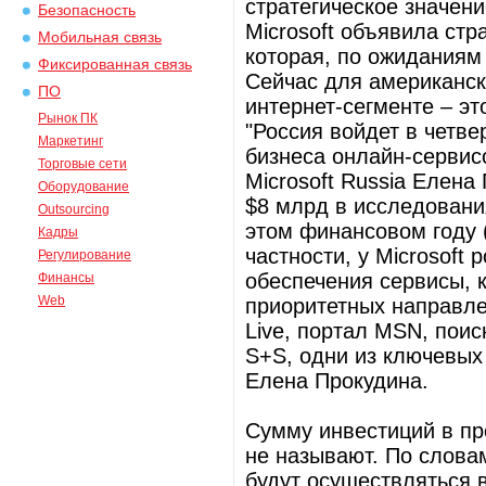
стратегическое значени
Безопасность
Microsoft объявила стр
Мобильная связь
которая, по ожиданиям 
Фиксированная связь
Сейчас для американск
ПО
интернет-сегменте – э
Рынок ПК
"Россия войдет в четв
Маркетинг
бизнеса онлайн-сервисо
Торговые сети
Microsoft Russia Елена
Оборудование
$8 млрд в исследовани
Outsourcing
этом финансовом году (
Кадры
частности, у Microsoft
Регулирование
обеспечения сервисы, 
Финансы
Web
приоритетных направле
Live, портал MSN, поис
S+S, одни из ключевых 
Елена Прокудина.
Сумму инвестиций в пр
не называют. По слова
будут осуществляться в