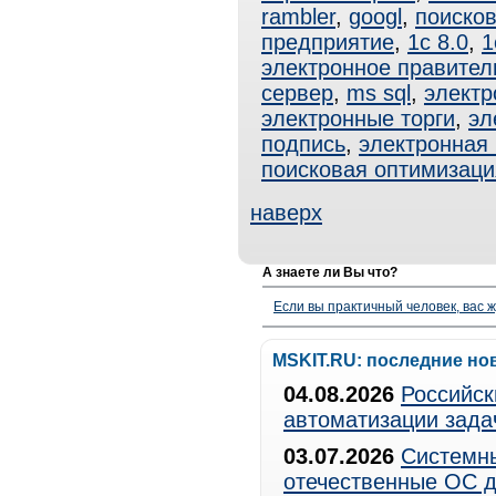
rambler
,
googl
,
поиско
предприятие
,
1с 8.0
,
1
электронное правител
сервер
,
ms sql
,
электр
электронные торги
,
эл
подпись
,
электронная
поисковая оптимизаци
наверх
А знаете ли Вы что?
Если вы практичный человек, вас ж
MSKIT.RU: последние но
04.08.2026
Российск
автоматизации зада
03.07.2026
Системны
отечественные ОС д