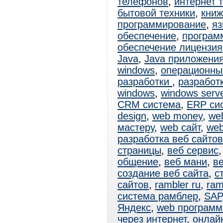
телефонов
,
интернет 
бытовой техники
,
книж
программирование
,
яз
обеспечение
,
программ
обеспечение лицензия
Java
,
Java приложени
windows
,
операционны
разработки
,
разработ
windows
,
windows serv
CRM система
,
ERP си
design
,
web money
,
web
мастеру
,
web сайт
,
web
разработка веб сайтов
страницы
,
веб сервис
общение
,
веб мани
,
в
создание веб сайта
,
с
сайтов
,
rambler ru
,
ram
система рамблер
,
SAP
Яндекс
,
web программ
через интернет
,
онлай