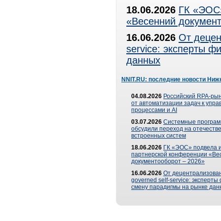
18.06.2026
ГК «ЭОС»
«Весенний документ
16.06.2026
От децен
service: эксперты 
данных
NNIT.RU: последние новости Ниж
04.08.2026
Российский RPA-рын
от автоматизации задач к упр
процессами и AI
03.07.2026
Системные програ
обсудили переход на отечеств
встроенных систем
18.06.2026
ГК «ЭОС» подвела и
партнерской конференции «Ве
документооборот – 2026»
16.06.2026
От децентрализован
governed self-service: эксперт
смену парадигмы на рынке дан