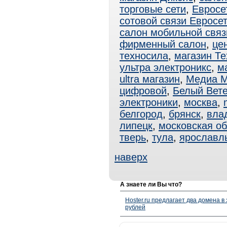
торговые сети
,
Евросе
сотовой связи Евросе
салон мобильной связ
фирменный салон
,
це
техносила
,
магазин Т
ультра электроникс
,
ма
ultra магазин
,
Медиа М
цифровой
,
Белый Вет
электроники
,
москва
,
белгород
,
брянск
,
вла
липецк
,
московская об
тверь
,
тула
,
ярославл
наверх
А знаете ли Вы что?
Hoster.ru предлагает два домена в
рублей