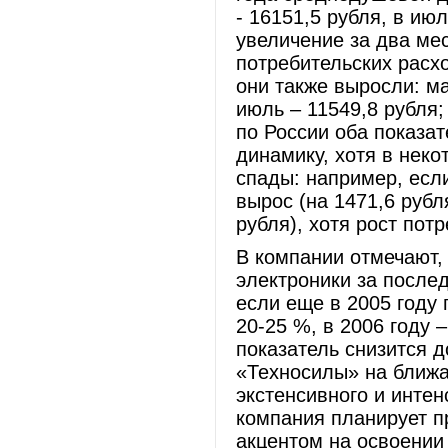
- 16151,5 рубля, в июл
увеличение за два мес
потребительских расхо
они также выросли: ма
июль – 11549,8 рубля;
по России оба показа
динамику, хотя в нек
спады: например, ес
вырос (на 1471,6 рубл
рубля), хотя рост пот
В компании отмечают, 
электроники за после
если еще в 2005 году
20-25 %, в 2006 году –
показатель снизится 
«Техносилы» на ближа
экстенсивного и интен
компания планирует п
акцентом на освоении