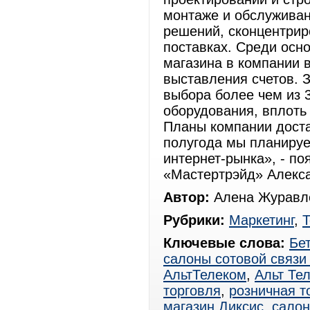
монтаже и обслуживан
решений, сконцентрир
поставках. Среди осн
магазина в компании 
выставления счетов. 
выбора более чем из 
оборудования, вплоть
Планы компании доста
полугода мы планируе
интернет-рынка», - п
«Мастертрэйд» Алекс
Автор:
Алена Журавле
Рубрики:
Маркетинг
,
Т
Ключевые слова:
Бе
салоны сотовой связи
АльтТелеком
,
Альт Те
торговля
,
розничная т
магазин Диксис
,
салон