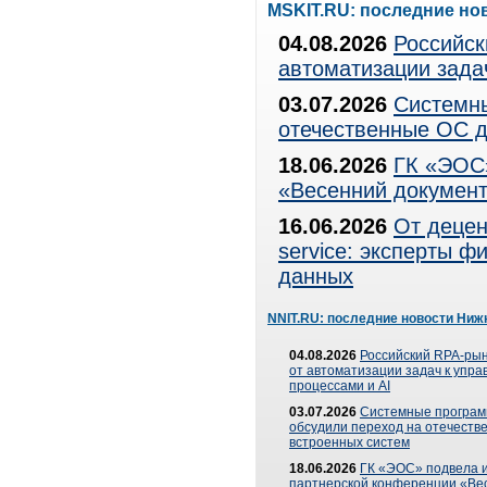
MSKIT.RU: последние но
04.08.2026
Российск
автоматизации зада
03.07.2026
Системны
отечественные ОС д
18.06.2026
ГК «ЭОС»
«Весенний документ
16.06.2026
От децен
service: эксперты 
данных
NNIT.RU: последние новости Ниж
04.08.2026
Российский RPA-рын
от автоматизации задач к упр
процессами и AI
03.07.2026
Системные програ
обсудили переход на отечеств
встроенных систем
18.06.2026
ГК «ЭОС» подвела и
партнерской конференции «Ве