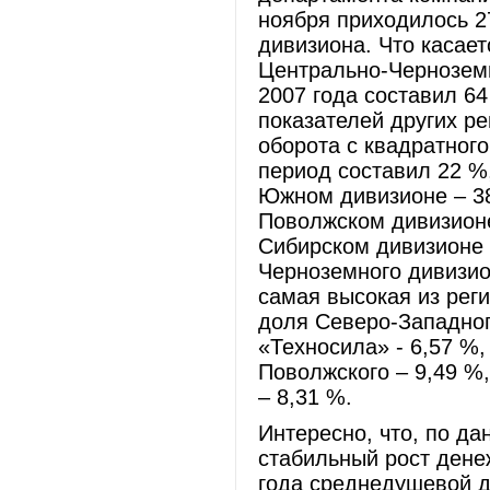
ноября приходилось 
дивизиона. Что касает
Центрально-Черноземн
2007 года составил 6
показателей других р
оборота с квадратног
период составил 22 %
Южном дивизионе – 38
Поволжском дивизионе
Сибирском дивизионе 
Черноземного дивизио
самая высокая из реги
доля Северо-Западног
«Техносила» - 6,57 %,
Поволжского – 9,49 %,
– 8,31 %.
Интересно, что, по д
стабильный рост дене
года среднедушевой д