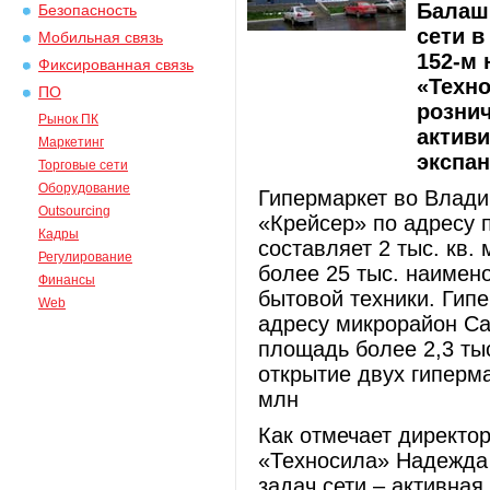
Балаш
Безопасность
сети в
Мобильная связь
152-м 
Фиксированная связь
«Техно
ПО
рознич
Рынок ПК
активи
Маркетинг
экспан
Торговые сети
Оборудование
Гипермаркет во Влади
Outsourcing
«Крейсер» по адресу 
Кадры
составляет 2 тыс. кв.
Регулирование
более 25 тыс. наимен
Финансы
бытовой техники. Гип
Web
адресу микрорайон Са
площадь более 2,3 ты
открытие двух гиперм
млн
Как отмечает директо
«Техносила» Надежда 
задач сети – активна