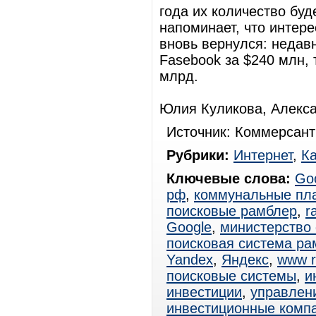
года их количество буд
напоминает, что интере
вновь вернулся: недавн
Fasebook за $240 млн, 
млрд.
Юлия Куликова, Алекс
Источник: Коммерсант
Рубрики:
Интернет
,
К
Ключевые слова:
Go
рф
,
коммунальные пл
поисковые рамблер
,
r
Google
,
министерство
поисковая система ра
Yandex
,
Яндекс
,
www r
поисковые системы
,
и
инвестиции
,
управлен
инвестиционные комп