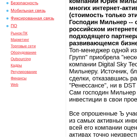
компании Юрия Мильне
Безопасность
многих интернет-актив
Мобильная связь
(стоимость только эти
Фиксированная связь
Господин Мильнер -- 
ПО
российском интернете
Рынок ПК
подходящего партнера
Маркетинг
развивающемся бизнес
Торговые сети
Топ-менеджер одной из
Оборудование
Групп" приобрела "неск
Outsourcing
компании Digital Sky T
Кадры
Мильнеру. Источник, бл
Регулирование
сделки, отказавшись р
Финансы
"Ренессансе", ни в DS
Web
Сам господин Мильнер 
инвестиции в свои прое
Все опрошенные Ъ уча
из самых активных инве
всей его компании оцен
активах точно неизвес