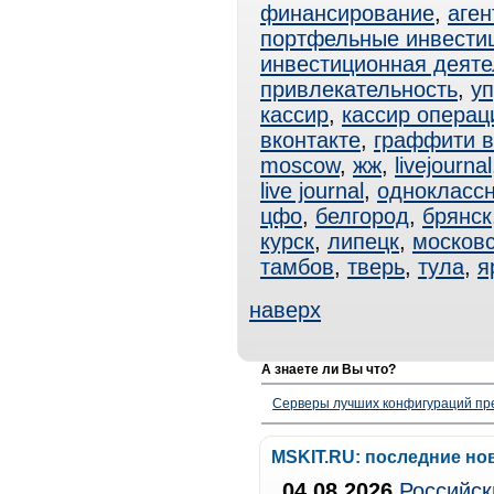
финансирование
,
аген
портфельные инвести
инвестиционная деяте
привлекательность
,
у
кассир
,
кассир операц
вконтакте
,
граффити в
moscow
,
жж
,
livejournal
live journal
,
одноклассн
цфо
,
белгород
,
брянск
курск
,
липецк
,
московс
тамбов
,
тверь
,
тула
,
я
наверх
А знаете ли Вы что?
Серверы лучших конфигураций пре
MSKIT.RU: последние но
04.08.2026
Российск