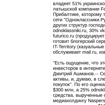
владеет 51% украинско
латышской компании Fo
Прибалтике, которому 
сети "Одноклассники.Ру
других структур господ
odnoklassniki.ru, 30% v
futurico.ru (продуцируе
готовит блогерский серв
IT-Territory (казуальны
обслуживает mail.ru, из
"Есть ощущение, что э
инвесторов в интернете,
Дмитрий Ашманов.-- Се
активы, и, думаю, в с
покупок". По его оценк
$300 млн, а 25% odnokl
средства, вырученные 
медиахолдингу Naspers 