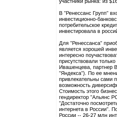
участники рынка: из $
В "Ренессанс Групп" в
инвестиционно-банковс
потребительское креди
инвестировала в росси
Для "Ренессанса" прио
является хорошей инве
интересно поучаствоват
присутствовали только 
Ивашенцева, партнер Ba
"Яндекса"). По ее мне
привлекательны сами п
возможность диверсифи
Стоимость этого бизне
гендиректор "Альянс Р
"Достаточно посмотрет
интернета в России". По
России -- 26-27 млн ин