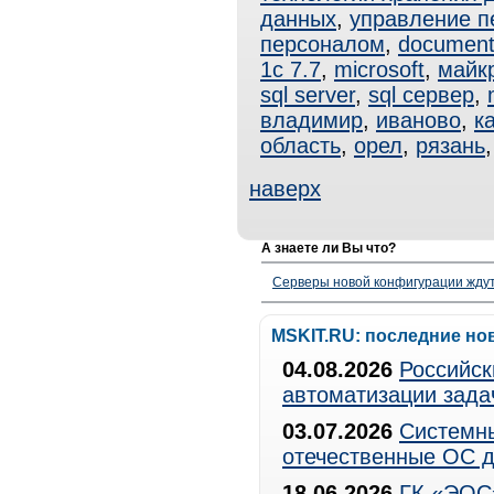
данных
,
управление п
персоналом
,
documen
1с 7.7
,
microsoft
,
майк
sql server
,
sql сервер
,
владимир
,
иваново
,
к
область
,
орел
,
рязань
наверх
А знаете ли Вы что?
Серверы новой конфигурации ждут 
MSKIT.RU: последние но
04.08.2026
Российск
автоматизации зада
03.07.2026
Системны
отечественные ОС д
18.06.2026
ГК «ЭОС»