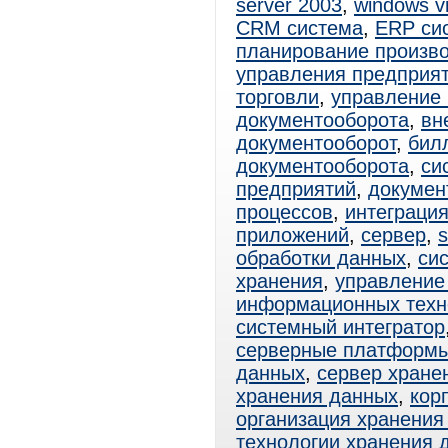
server 2003
,
windows vi
CRM система
,
ERP си
планирование произв
управления предприя
торговли
,
управление 
документооборота
,
вн
документооборот
,
бил
документооборота
,
си
предприятий
,
докумен
процессов
,
интеграци
приложений
,
сервер
,
s
обработки данных
,
си
хранения
,
управление
информационных техн
системный интегратор
серверные платформ
данных
,
сервер хране
хранения данных
,
кор
организация хранения
технологии хранения 