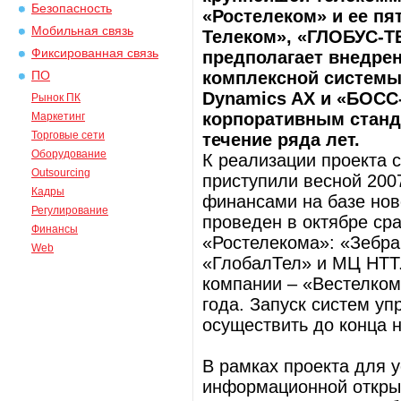
Безопасность
«Ростелеком» и ее пя
Мобильная связь
Телеком», «ГЛОБУС-Т
Фиксированная связь
предполагает внедрен
комплексной системы 
ПО
Dynamics AX и «БОСС
Рынок ПК
корпоративным станд
Маркетинг
Торговые сети
течение ряда лет.
Оборудование
К реализации проекта
Outsourcing
приступили весной 200
Кадры
финансами на базе ново
Регулирование
проведен в октябре сра
Финансы
«Ростелекома»: «Зебр
Web
«ГлобалТел» и МЦ НТТ.
компании – «Вестелком
года. Запуск систем у
осуществить до конца н
В рамках проекта для 
информационной открыт