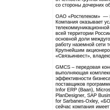
со стороны дочерних о
ОАО «Ростелеком» — н
Компания оказывает ус
телекоммуникационной 
всей территории Росси
основной доли междуго
работу наземной сети 
Крупнейшим акционеро
«Связьинвест», владе
GMCS – передовая конс
выполняющая комплекс
эффективности бизнес
поставщиков программны
Infor ERP (Baan), Micro
PlanDesigner, SAP Busine
for Sarbanes-Oxley, «Б
сейчас компания имеет