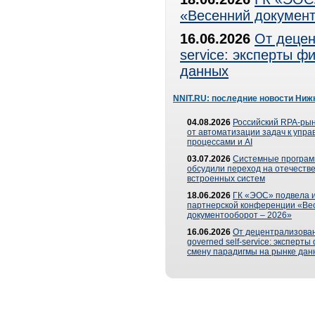
«Весенний документ
16.06.2026
От децен
service: эксперты 
данных
NNIT.RU: последние новости Ниж
04.08.2026
Российский RPA-рын
от автоматизации задач к упр
процессами и AI
03.07.2026
Системные програ
обсудили переход на отечеств
встроенных систем
18.06.2026
ГК «ЭОС» подвела и
партнерской конференции «Ве
документооборот – 2026»
16.06.2026
От децентрализован
governed self-service: эксперт
смену парадигмы на рынке дан