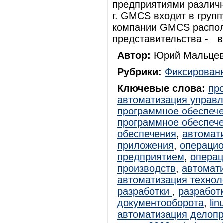
предприятиями различн
г. GMCS входит в груп
компании GMCS распол
представительства - в
Автор:
Юрий Мальцев
Рубрики:
Фиксированн
Ключевые слова:
пр
автоматизация управ
программное обеспеч
программное обеспеч
обеспечения
,
автомат
приложения
,
операцио
предприятием
,
операц
производств
,
автомат
автоматизация технол
разработки
,
разработ
документооборота
,
lin
автоматизация делоп