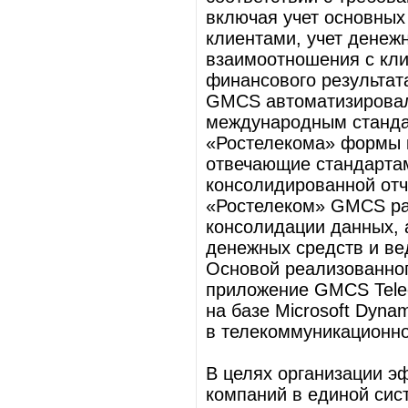
включая учет основных
клиентами, учет денеж
взаимоотношения с кли
финансового результата
GMCS автоматизировали
международным станда
«Ростелекома» формы к
отвечающие стандартам
консолидированной отч
«Ростелеком» GMCS ра
консолидации данных, 
денежных средств и ве
Основой реализованног
приложение GMCS Tele
на базе Microsoft Dyna
в телекоммуникационно
В целях организации э
компаний в единой сис