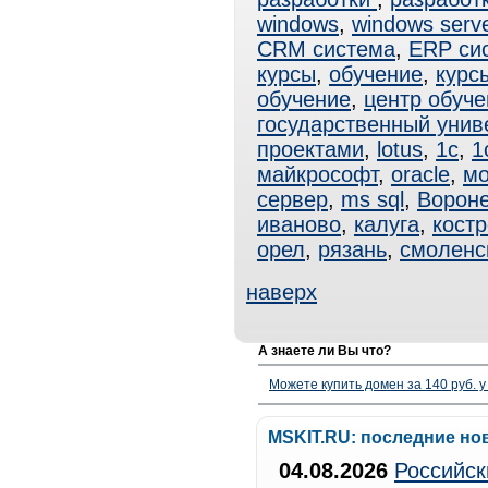
windows
,
windows serv
CRM система
,
ERP си
курсы
,
обучение
,
курс
обучение
,
центр обуче
государственный унив
проектами
,
lotus
,
1с
,
1
майкрософт
,
oracle
,
мо
сервер
,
ms sql
,
Ворон
иваново
,
калуга
,
кост
орел
,
рязань
,
смоленс
наверх
А знаете ли Вы что?
Можете купить домен за 140 руб. у
MSKIT.RU: последние но
04.08.2026
Российск