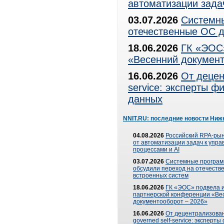
автоматизации зада
03.07.2026
Системны
отечественные ОС д
18.06.2026
ГК «ЭОС»
«Весенний документ
16.06.2026
От децен
service: эксперты 
данных
NNIT.RU: последние новости Ниж
04.08.2026
Российский RPA-рын
от автоматизации задач к упр
процессами и AI
03.07.2026
Системные програ
обсудили переход на отечеств
встроенных систем
18.06.2026
ГК «ЭОС» подвела и
партнерской конференции «Ве
документооборот – 2026»
16.06.2026
От децентрализован
governed self-service: эксперт