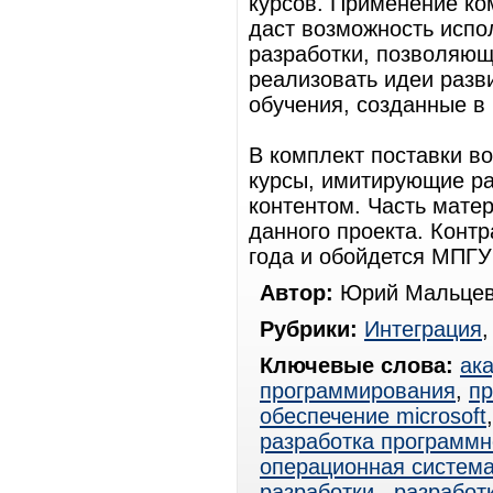
курсов. Применение ко
даст возможность испол
разработки, позволяющ
реализовать идеи разв
обучения, созданные в
В комплект поставки в
курсы, имитирующие ра
контентом. Часть мате
данного проекта. Контр
года и обойдется МПГУ 
Автор:
Юрий Мальцев
Рубрики:
Интеграция
Ключевые слова:
ак
программирования
,
пр
обеспечение microsoft
разработка программн
операционная система
разработки
,
разработ