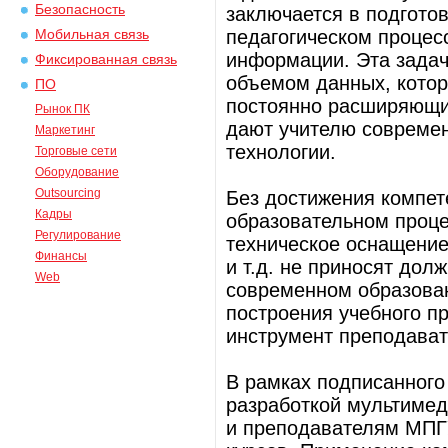
Безопасность
заключается в подгото
педагогическом процес
Мобильная связь
информации. Эта зада
Фиксированная связь
объемом данных, котор
ПО
постоянно расширяющи
Рынок ПК
дают учителю совреме
Маркетинг
технологии.
Торговые сети
Оборудование
Outsourcing
Без достижения компет
Кадры
образовательном проце
Регулирование
техническое оснащение
Финансы
и т.д. не приносят дол
Web
современном образован
построения учебного п
инструмент преподават
В рамках подписанного
разработкой мультимед
и преподавателям МПГУ