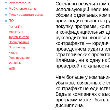
Безопасность
Согласно результатам 
Мобильная связь
использующий нелицен
сбоями отдельных комп
Фиксированная связь
производительность тр
ПО
покупку программ, кри
Рынок ПК
и конфиденциальных да
Маркетинг
руководители бизнеса 
Торговые сети
Оборудование
контрафакта — юридиче
Outsourcing
проведением аудита ил
Кадры
стратегических проекто
Регулирование
Кляйман, ни в одну из
Финансы
проверкой легальности
Web
Чем больше у компании
убытков, связанных с 
контрафакт не единств
Ведь в компаниях с вы
программ может быть 
дисциплина.