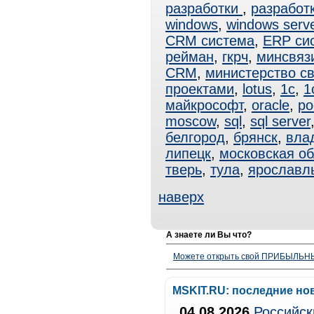
разработки
,
разработ
windows
,
windows serv
CRM система
,
ERP си
рейман
,
гкрч
,
минсвяз
CRM
,
министерство с
проектами
,
lotus
,
1с
,
1
майкрософт
,
oracle
,
ро
moscow
,
sql
,
sql server
белгород
,
брянск
,
вла
липецк
,
московская об
тверь
,
тула
,
ярославл
наверх
А знаете ли Вы что?
Можете открыть свой ПРИБЫЛЬНЫЙ
MSKIT.RU: последние но
04.08.2026
Российск