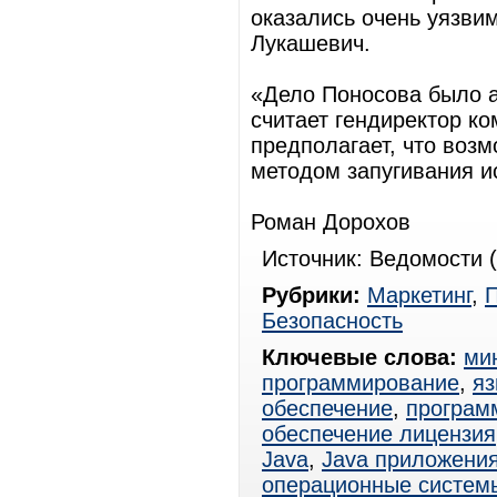
оказались очень уязви
Лукашевич.
«Дело Поносова было 
считает гендиректор к
предполагает, что возм
методом запугивания и
Роман Дорохов
Источник: Ведомости (
Рубрики:
Маркетинг
,
Безопасность
Ключевые слова:
ми
программирование
,
яз
обеспечение
,
программ
обеспечение лицензия
Java
,
Java приложени
операционные систем