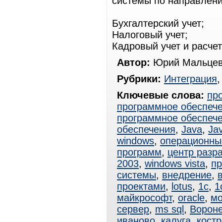
системы по направлен
Бухгалтерский учет;
Налоговый учет;
Кадровый учет и расчет
Автор:
Юрий Мальцев
Рубрики:
Интеграция
Ключевые слова:
пр
программное обеспеч
программное обеспеч
обеспечения
,
Java
,
Ja
windows
,
операционны
программ
,
центр разр
2003
,
windows vista
,
пр
системы
,
внедрение
,
проектами
,
lotus
,
1с
,
1
майкрософт
,
oracle
,
мо
сервер
,
ms sql
,
Ворон
иваново
,
калуга
,
кост