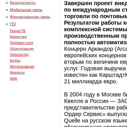
Завершен проект вне
Безопасность
по международным ст
Мобильная связь
торговли по почтовы
Фиксированная связь
Результатом работы 
ПО
комплексной системы
Рынок ПК
производственным пр
Маркетинг
полностью автоматизи
Торговые сети
Концерн Аркандор (Arc
Оборудование
европейских концернов
Outsourcing
Кадры
вторым по величине ев
Регулирование
услуг. Годовая выручка
Финансы
известен как КарштадтК
Web
21 миллиарда евро.
В 2004 году в Москве 
Квелле в России — ЗА
представительстве раб
Ордер Сервис» выпуска
Quelle на русском язык