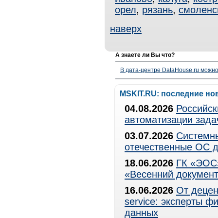
орел
,
рязань
,
смоленс
наверх
А знаете ли Вы что?
В дата-центре DataHouse.ru можно
MSKIT.RU: последние но
04.08.2026
Российск
автоматизации зада
03.07.2026
Системны
отечественные ОС д
18.06.2026
ГК «ЭОС»
«Весенний документ
16.06.2026
От децен
service: эксперты 
данных