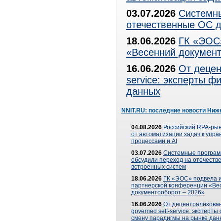
03.07.2026
Системны
отечественные ОС д
18.06.2026
ГК «ЭОС»
«Весенний документ
16.06.2026
От децен
service: эксперты 
данных
NNIT.RU: последние новости Ниж
04.08.2026
Российский RPA-рын
от автоматизации задач к упр
процессами и AI
03.07.2026
Системные програ
обсудили переход на отечеств
встроенных систем
18.06.2026
ГК «ЭОС» подвела и
партнерской конференции «Ве
документооборот – 2026»
16.06.2026
От децентрализован
governed self-service: эксперт
смену парадигмы на рынке дан