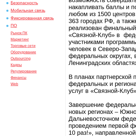
возможность совершать
Безопасность
накапливать баллы и 
Мобильная связь
любом из 1500 центров
Фиксированная связь
363 городах РФ, а такж
ПО
реализован финальный
Рынок ПК
«Связной-Клуб» в фед
Маркетинг
участниками программы
Торговые сети
человек в Северо-Зап
Оборудование
федеральных округах, в
Outsourcing
Ленинградских областя
Кадры
Регулирование
В планах партнерской 
Финансы
федеральных и региона
Web
услуг в «Связной-Клуб»
Завершение федеральн
новых регионах – Южно
Дальневосточном федер
проведением первой ф
10 раз!», направленно