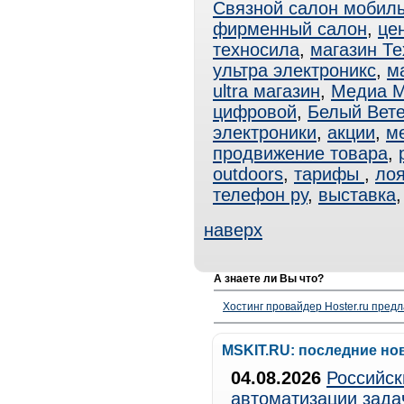
Связной салон мобиль
фирменный салон
,
це
техносила
,
магазин Т
ультра электроникс
,
ма
ultra магазин
,
Медиа М
цифровой
,
Белый Вет
электроники
,
акции
,
м
продвижение товара
,
outdoors
,
тарифы
,
ло
телефон ру
,
выставка
наверх
А знаете ли Вы что?
Хостинг провайдер Hoster.ru предл
MSKIT.RU: последние но
04.08.2026
Российск
автоматизации зада