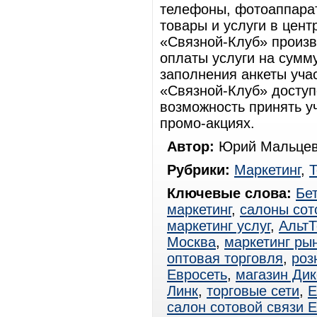
телефоны, фотоаппарат
товары и услуги в цен
«Связной-Клуб» произв
оплаты услуги на сумму
заполнения анкеты уча
«Связной-Клуб» доступ
возможность принять у
промо-акциях.
Автор:
Юрий Мальцев
Рубрики:
Маркетинг
,
Т
Ключевые слова:
Бе
маркетинг
,
салоны сот
маркетинг услуг
,
Альт
Москва
,
маркетинг ры
оптовая торговля
,
роз
Евросеть
,
магазин Дик
Линк
,
торговые сети
,
Е
салон сотовой связи 