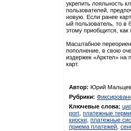
укрепить лояльность к
пользователей, предпо
новую. Если ранее кар
ый пользователь, то в 
этому приобщится, как
Масштабное переориент
пополнение, в свою оч
издержек «Арктел» на 
карт.
Автор:
Юрий Мальцев
Рубрики:
Фиксированн
Ключевые слова:
ци
port
,
платежные терм
киоски
,
платежные си
приема платежей
,
сен