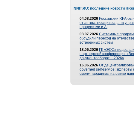
NNIT.RU: последние новости Ниж
04.08.2026
Российский RPA-рын
от автоматизации задач к упр
процессами и AI
03.07.2026
Системные програ
обсудили переход на отечеств
встроенных систем
18.06.2026
ГК «ЭОС» подвела и
партнерской конференции «Ве
документооборот – 2026»
16.06.2026
От децентрализован
governed self-service: эксперт
смену парадигмы на рынке дан