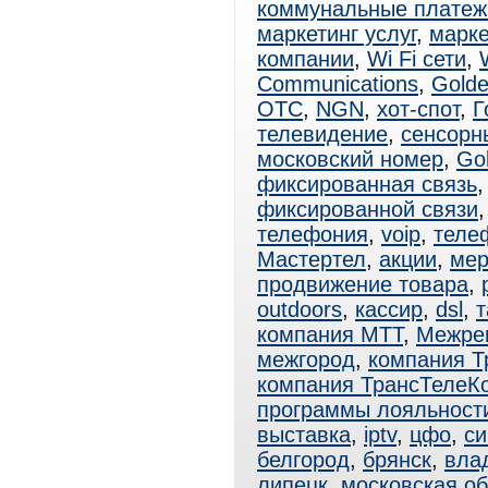
коммунальные платеж
маркетинг услуг
,
марке
компании
,
Wi Fi сети
,
Communications
,
Golde
ОТС
,
NGN
,
хот-спот
,
Г
телевидение
,
сенсорн
московский номер
,
Go
фиксированная связь
фиксированной связи
телефония
,
voip
,
теле
Мастертел
,
акции
,
мер
продвижение товара
,
outdoors
,
кассир
,
dsl
,
компания МТТ
,
Межрег
межгород
,
компания Т
компания ТрансТелеК
программы лояльност
выставка
,
iptv
,
цфо
,
си
белгород
,
брянск
,
вла
липецк
,
московская об