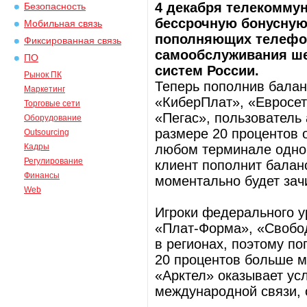
4 декабря телекомму
Безопасность
бессрочную бонусную
Мобильная связь
пополняющих телефон
Фиксированная связь
самообслуживания ше
ПО
систем России.
Рынок ПК
Теперь пополнив бала
Маркетинг
«КиберПлат», «Евросет
Торговые сети
«Пегас», пользователь 
Оборудование
размере 20 процентов о
Outsourcing
Кадры
любом терминале одно
Регулирование
клиент пополнит баланс
Финансы
моментально будет зачи
Web
Игроки федерального у
«Плат-Форма», «Свобод
в регионах, поэтому по
20 процентов больше мо
«Арктел» оказывает ус
международной связи,