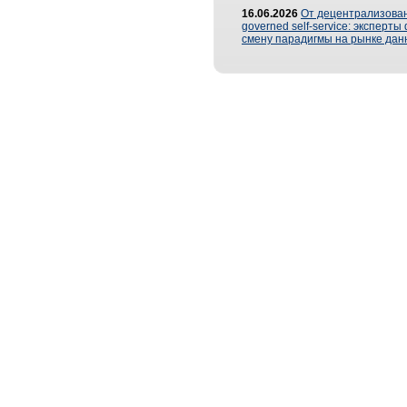
16.06.2026
От децентрализован
governed self-service: эксперт
смену парадигмы на рынке дан