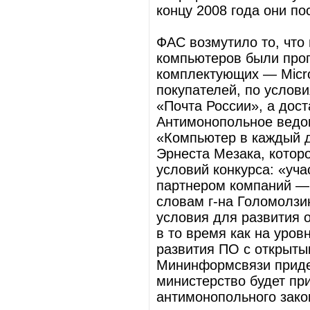
концу 2008 года они по
ФАС возмутило то, что 
компьютеров были про
комплектующих — Micro
покупателей, по услов
«Почта России», а дос
Антимонопольное ведо
«Компьютер в каждый 
Эрнеста Мезака, котор
условий конкурса: «уч
партнером компаний — с
словам г-на Голомолзи
условия для развития 
в то время как на уро
развития ПО с открыты
Мининформсвязи придет
министерство будет пр
антимонопольного зако