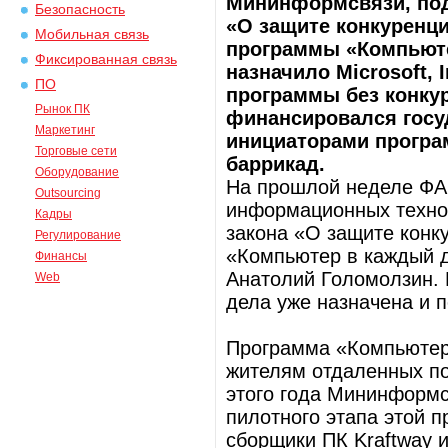
Мининформсвязи, под
Безопасность
«О защите конкуренц
Мобильная связь
программы «Компьюте
Фиксированная связь
назначило Microsoft, 
ПО
программы без конкур
Рынок ПК
финансировался госу
Маркетинг
инициаторами програ
Торговые сети
баррикад.
Оборудование
На прошлой неделе ФА
Outsourcing
информационных технол
Кадры
закона «О защите конк
Регулирование
«Компьютер в каждый 
Финансы
Анатолий Голомолзин. 
Web
дела уже назначена и п
Программа «Компьютер
жителям отдаленных по
этого года Мининформс
пилотного этапа этой 
сборщики ПК Kraftway 