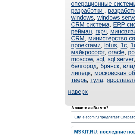
операционные систем
разработки
,
разработ
windows
,
windows serv
CRM система
,
ERP си
рейман
,
гкрч
,
минсвяз
CRM
,
министерство с
проектами
,
lotus
,
1с
,
1
майкрософт
,
oracle
,
ро
moscow
,
sql
,
sql server
белгород
,
брянск
,
вла
липецк
,
московская об
тверь
,
тула
,
ярославл
наверх
А знаете ли Вы что?
CityTelecom.ru предлагает Операто
MSKIT.RU: последние но