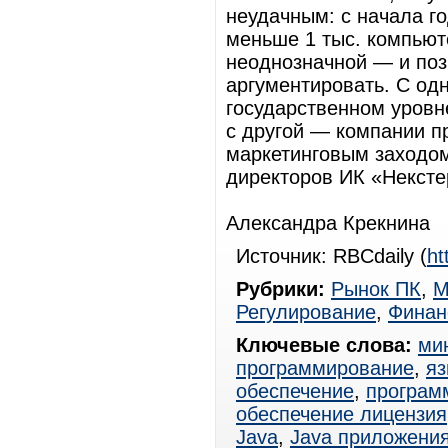
неудачным: с начала г
меньше 1 тыс. компьют
неоднозначной — и по
аргументировать. С од
государственном уровн
с другой — компании п
маркетинговым заходо
директоров ИК «Нексте
Александра Крекнина
Источник: RBCdaily (
ht
Рубрики:
Рынок ПК
,
М
Регулирование
,
Финан
Ключевые слова:
ми
программирование
,
яз
обеспечение
,
программ
обеспечение лицензия
Java
,
Java приложени