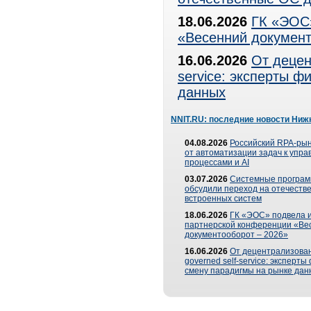
18.06.2026
ГК «ЭОС»
«Весенний документ
16.06.2026
От децен
service: эксперты 
данных
NNIT.RU: последние новости Ниж
04.08.2026
Российский RPA-рын
от автоматизации задач к упр
процессами и AI
03.07.2026
Системные програ
обсудили переход на отечеств
встроенных систем
18.06.2026
ГК «ЭОС» подвела и
партнерской конференции «Ве
документооборот – 2026»
16.06.2026
От децентрализован
governed self-service: эксперт
смену парадигмы на рынке дан