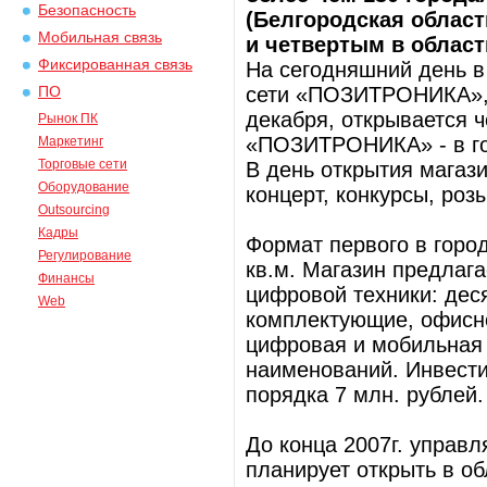
Безопасность
(Белгородская област
Мобильная связь
и четвертым в област
Фиксированная связь
На сегодняшний день в
сети «ПОЗИТРОНИКА», в
ПО
декабря, открывается ч
Рынок ПК
«ПОЗИТРОНИКА» - в гор
Маркетинг
Торговые сети
В день открытия магаз
Оборудование
концерт, конкурсы, роз
Outsourcing
Кадры
Формат первого в гор
Регулирование
кв.м. Магазин предлаг
Финансы
цифровой техники: дес
Web
комплектующие, офисно
цифровая и мобильная т
наименований. Инвести
порядка 7 млн. рублей.
До конца 2007г. упра
планирует открыть в об