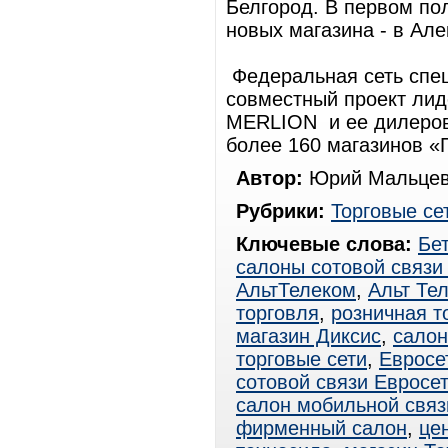
Белгород. В первом по
новых магазина - в Ал
Федеральная сеть спе
совместный проект лид
MERLION и ее дилеров.
более 160 магазинов 
Автор:
Юрий Мальцев
Рубрики:
Торговые се
Ключевые слова:
Бе
салоны сотовой связи
АльтТелеком
,
Альт Те
торговля
,
розничная т
магазин Диксис
,
салон
торговые сети
,
Евросе
сотовой связи Евросе
салон мобильной связ
фирменный салон
,
це