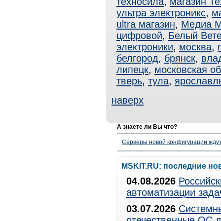
техносила
,
магазин Т
ультра электроникс
,
ма
ultra магазин
,
Медиа М
цифровой
,
Белый Вет
электроники
,
москва
,
белгород
,
брянск
,
вла
липецк
,
московская об
тверь
,
тула
,
ярославл
наверх
А знаете ли Вы что?
Серверы новой конфигурации ждут 
MSKIT.RU: последние но
04.08.2026
Российск
автоматизации зада
03.07.2026
Системны
отечественные ОС д