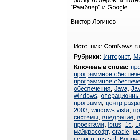
тройку лидеров и поте
"Рамблер" и Google.
Виктор Логинов
Источник: ComNews.ru
Рубрики:
Интернет
,
Ма
Ключевые слова:
пр
программное обеспеч
программное обеспеч
обеспечения
,
Java
,
Ja
windows
,
операционны
программ
,
центр разр
2003
,
windows vista
,
пр
системы
,
внедрение
,
проектами
,
lotus
,
1с
,
1
майкрософт
,
oracle
,
мо
сервер
,
ms sql
,
Ворон