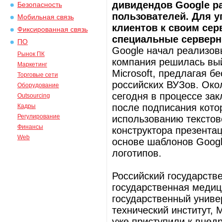
дивидендов Google р
Безопасность
пользователей. Для 
Мобильная связь
клиентов к своим сер
Фиксированная связь
специальные серверн
ПО
Google начал реализов
Рынок ПК
компания решилась вый
Маркетинг
Microsoft, предлагая 
Торговые сети
российских ВУЗов. Око
Оборудование
сегодня в процессе за
Outsourcing
после подписания кото
Кадры
Регулирование
использованию текстов
Финансы
конструктора презентац
Web
основе шаблонов Googl
логотипов.
Российский государств
государственная медиц
государственный униве
технический институт,
уже приступили к внед