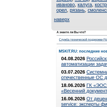
иваново
,
калуга
,
кост
орел
,
рязань
,
смоленс
наверх
А знаете ли Вы что?
Служба технической поддержки Fila
MSKIT.RU: последние но
04.08.2026
Российск
автоматизации зада
03.07.2026
Системны
отечественные ОС д
18.06.2026
ГК «ЭОС»
«Весенний документ
16.06.2026
От децен
service: эксперты 