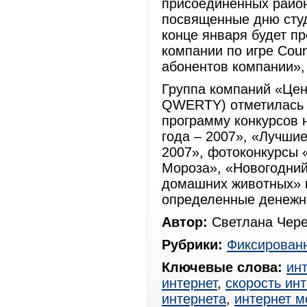
присоединенных район
посвященные дню студ
конце января будет п
компании по игре Coun
абонентов компании»,
Группа компаний «Цен
QWERTY) отметилась п
программу конкурсов
года – 2007», «Лучшие
2007», фотоконкурсы 
Мороза», «Новогодни
домашних животных» и
определенные денежны
Автор:
Светлана Чере
Рубрики:
Фиксированн
Ключевые слова:
ин
интернет
,
скорость ин
интернета
,
интернет м