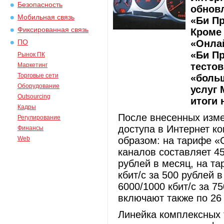
Безопасность
обнов
Мобильная связь
«Би Пр
Фиксированная связь
Кроме
«Онлай
ПО
«Би П
Рынок ПК
тестов
Маркетинг
Торговые сети
«боль
Оборудование
услуг
Outsourcing
итоги 
Кадры
После внесенных изме
Регулирование
доступа в Интернет к
Финансы
Web
образом: на тарифе «
каналов составляет 45
рублей в месяц, на т
кбит/с за 500 рублей 
6000/1000 кбит/с за 7
включают также по 26
Линейка комплексных