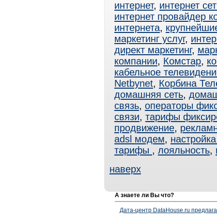
интернет
,
интернет сет
интернет провайдер к
интернета
,
крупнейши
маркетинг услуг
,
интер
директ маркетинг
,
мар
компании
,
Комстар
,
ко
кабельное телевидени
Netbynet
,
Корбина Тел
домашняя сеть
,
домаш
связь
,
операторы фик
связи
,
тарифы фиксир
продвижение
,
реклам
adsl модем
,
настройка
тарифы
,
лояльность
,
наверх
А знаете ли Вы что?
Дата-центр DataHouse.ru предлага