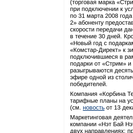
(торговая марка «Стр
при подключении к ус
по 31 марта 2008 год
2» абоненту предоста
скорости передачи дан
в течение 30 дней. Кр
«Новый год с подарка
«Комстар-Директ» к з
подключившиеся в рам
подарки от «Стрим» и 
разыгрываются десять
эфире одной из столи
победителей.
Компания «Корбина Те
тарифные планы на ус
(см.
новость
от 13 дека
Маркетинговая деятель
компании «Нэт Бай Нэт
двух направлениях: п