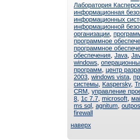
Лаборатория Касперск
информационная безо
информационных сист
информационной безо
организации
,
програм
программное обеспеч
программное обеспеч
обеспечения
,
Java
,
Ja
windows
,
операционны
программ
,
центр разр
2003
,
windows vista
,
пр
системы
,
Kaspersky
,
T
CRM
,
управление про
8
,
1с 7.7
,
microsoft
,
ма
ms sql
,
agnitum
,
outpos
firewall
наверх