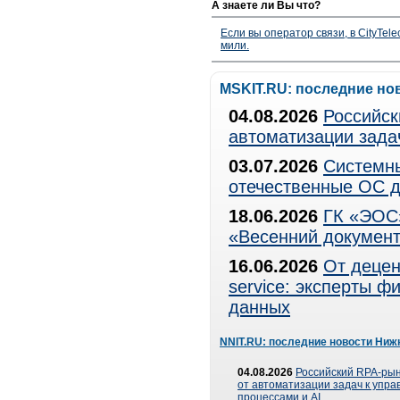
А знаете ли Вы что?
Если вы оператор связи, в CityTe
мили.
MSKIT.RU: последние но
04.08.2026
Российск
автоматизации зада
03.07.2026
Системны
отечественные ОС д
18.06.2026
ГК «ЭОС»
«Весенний документ
16.06.2026
От децен
service: эксперты 
данных
NNIT.RU: последние новости Ниж
04.08.2026
Российский RPA-рын
от автоматизации задач к упр
процессами и AI