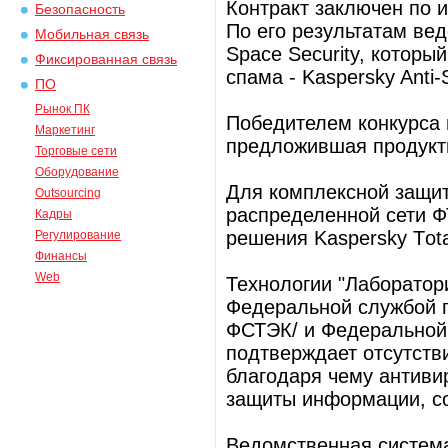
Контракт заключен по и
Безопасность
По его результатам вед
Мобильная связь
Space Security, которы
Фиксированная связь
спама - Kaspersky Anti
ПО
Рынок ПК
Победителем конкурса
Маркетинг
предложившая продукты
Торговые сети
Оборудование
Для комплексной защит
Outsourcing
распределенной сети Ф
Кадры
решения Kaspersky Тotal
Регулирование
Финансы
Web
Технологии "Лаборатор
Федеральной службой п
ФСТЭК/ и Федеральной 
подтверждает отсутств
благодаря чему антиви
защиты информации, с
Ведомственная систем