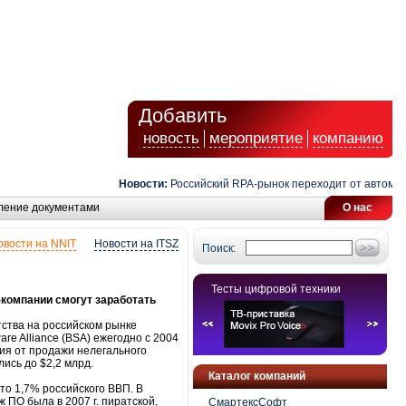
Добавить
новость
мероприятие
компанию
Новости:
Российский RPA-рынок переходит от автоматиза
ление документами
О нас
овости на NNIT
Новости на ITSZ
Поиск:
Тесты цифровой техники
T-компании смогут заработать
тства на российском рынке
e Alliance (BSA) ежегодно с 2004
ния от продажи нелегального
ись до $2,2 млрд.
Каталог компаний
то 1,7% российского ВВП. В
 ПО была в 2007 г. пиратской,
СмартексСофт