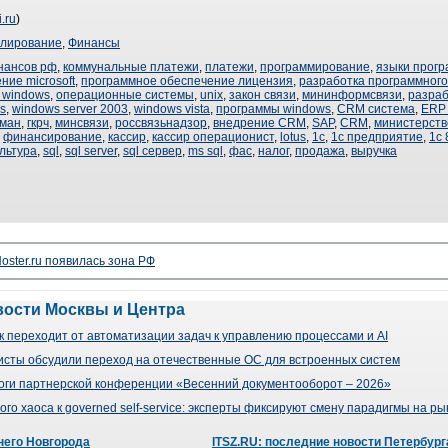
i.ru
)
улирование
,
Финансы
нансов рф
,
коммунальные платежи
,
платежи
,
программирование
,
языки прог
ние microsoft
,
программное обеспечение лицензия
,
разработка программног
 windows
,
операционные системы
,
unix
,
закон связи
,
мининформсвязи
,
разра
s
,
windows server 2003
,
windows vista
,
программы windows
,
CRM система
,
ERP
ман
,
гкрч
,
минсвязи
,
россвязьнадзор
,
внедрение CRM
,
SAP
,
CRM
,
министерств
,
финансирование
,
кассир
,
кассир операционист
,
lotus
,
1с
,
1с предприятие
,
1с 
льтура
,
sql
,
sql server
,
sql сервер
,
ms sql
,
фас
,
налог
,
продажа
,
выручка
oster.ru появилась зона РФ
вости Москвы и Центра
 переходит от автоматизации задач к управлению процессами и AI
сты обсудили переход на отечественные ОС для встроенных систем
оги партнерской конференции «Весенний документооборот – 2026»
го хаоса к governed self-service: эксперты фиксируют смену парадигмы на р
него Новгорода
ITSZ.RU: последние новости Петербург