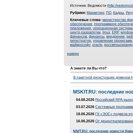
Источник: Ведомости (
http://vedomost
Рубрики:
Маркетинг
,
ПО
,
Кадры
,
Рег
Ключевые слова:
министерство фи
обеспечение
,
программное обеспече
приложения
,
операционная система
центр разработки
,
linux
,
ERP
,
window
финансов
,
финансы
,
внедрение
,
рей
регистратор
,
управление проектами
майкрософт
,
oracle
,
россвязьохранку
наверх
А знаете ли Вы что?
В пакетной регистрации доменов H
MSKIT.RU: последние но
04.08.2026
Российский RPA-рынок
03.07.2026
Системные программи
18.06.2026
ГК «ЭОС» подвела ит
16.06.2026
От децентрализованно
NNIT.RU: последние новости Ниж