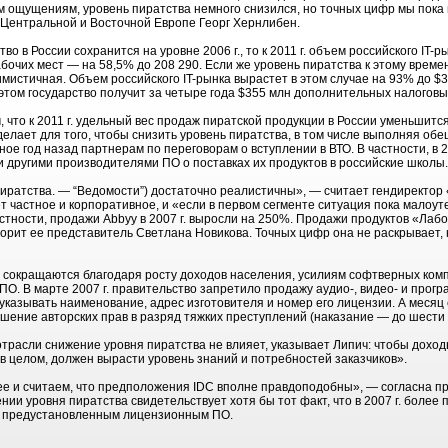
 ощущениям, уровень пиратства немного снизился, но точных цифр мы пока 
 Центральной и Восточной Европе Георг Хернлибен.
о в России сохранится на уровне 2006 г., то к 2011 г. объем российского IT-
бочих мест — на 58,5% до 208 290. Если же уровень пиратства к этому времени
мистичная. Объем российского IT-рынка вырастет в этом случае на 93% до $3
 этом государство получит за четыре года $355 млн дополнительных налоговы
что к 2011 г. удельный вес продаж пиратской продукции в России уменьшится
делает для того, чтобы снизить уровень пиратства, в том числе выполняя об
ое год назад партнерам по переговорам о вступлении в ВТО. В частности, в 
l и другими производителями ПО о поставках их продуктов в российские школы.
пиратства. — “Ведомости”) достаточно реалистичны», — считает гендиректор 
т частное и корпоративное, и «если в первом сегменте ситуация пока малоу
стности, продажи Abbyy в 2007 г. выросли на 250%. Продажи продуктов «Лаб
ворит ее представитель Светлана Новикова. Точных цифр она не раскрывает,
и сокращаются благодаря росту доходов населения, усилиям софтверных комп
О. В марте 2007 г. правительство запретило продажу аудио-, видео- и програ
 указывать наименование, адрес изготовителя и номер его лицензии. А месяц
ушение авторских прав в разряд тяжких преступлений (наказание — до шести
отрасли снижение уровня пиратства не влияет, указывает Липич: чтобы дохо
в целом, должен вырасти уровень знаний и потребностей заказчиков».
е и считаем, что предположения IDC вполне правдоподобны», — согласна п
ении уровня пиратства свидетельствует хотя бы тот факт, что в 2007 г. боле
с предустановленным лицензионным ПО.