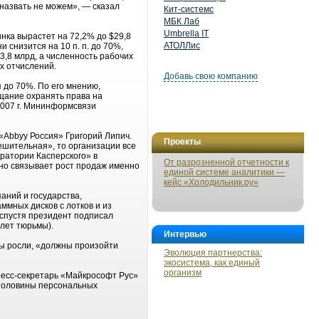
назвать не можем», — сказал
Кит-системс
МБК Лаб
Umbrella IT
рынка вырастет на 72,2% до $29,8
АТОЛЛис
 снизится на 10 п. п. до 70%,
3,8 млрд, а численность рабочих
х отчислений.
Добавь свою компанию
 до 70%. По его мнению,
ещание охранять права на
2007 г. Мининформсвязи
«Abbyy Россия» Григорий Липич.
Проекты
тешительная», то организации все
оратории Касперского» в
От разрозненной отчетности к
 но связывает рост продаж именно
единой системе аналитики —
кейс «Холодильник.ру»
аний и государства,
ммных дисков с лотков и из
 спустя президент подписал
 лет тюрьмы).
Интервью
ды росли, «должны произойти
Эволюция партнерства:
экосистема, как единый
организм
ресс-секретарь «Майкрософт Рус»
е половины персональных