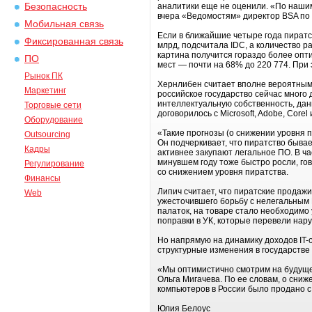
Безопасность
аналитики еще не оценили. «По нашим
вчера «Ведомостям» директор BSA по
Мобильная связь
Если в ближайшие четыре года пиратств
Фиксированная связь
млрд, подсчитала IDC, а количество ра
картина получится гораздо более опти
ПО
мест — почти на 68% до 220 774. При
Рынок ПК
Хернлибен считает вполне вероятным, 
Маркетинг
российское государство сейчас много 
интеллектуальную собственность, данн
Торговые сети
договорилось с Microsoft, Adobe, Core
Оборудование
«Такие прогнозы (о снижении уровня 
Outsourcing
Он подчеркивает, что пиратство бывае
Кадры
активнее закупают легальное ПО. В ча
минувшем году тоже быстро росли, го
Регулирование
со снижением уровня пиратства.
Финансы
Липич считает, что пиратские продаж
Web
ужесточившего борьбу с нелегальным П
палаток, на товаре стало необходимо
поправки в УК, которые перевели нар
Но напрямую на динамику доходов IT-
структурные изменения в государстве 
«Мы оптимистично смотрим на будуще
Ольга Мигачева. По ее словам, о сниж
компьютеров в России было продано 
Юлия Белоус