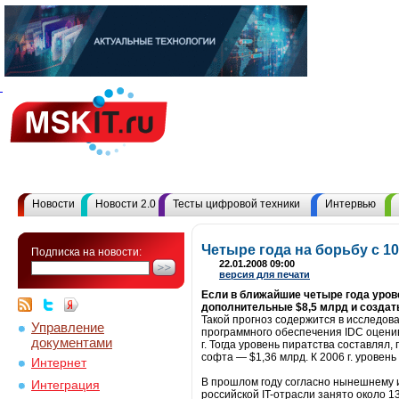
Новости
Новости 2.0
Тесты цифровой техники
Интервью
Четыре года на борьбу с 1
Подписка на новости:
22.01.2008 09:00
версия для печати
Если в ближайшие четыре года уровен
дополнительные $8,5 млрд и создать
Такой прогноз содержится в исследов
Управление
программного обеспечения IDC оценив
документами
г. Тогда уровень пиратства составлял
софта — $1,36 млрд. К 2006 г. уровен
Интернет
В прошлом году согласно нынешнему и
Интеграция
российской IT-отрасли занято около 1