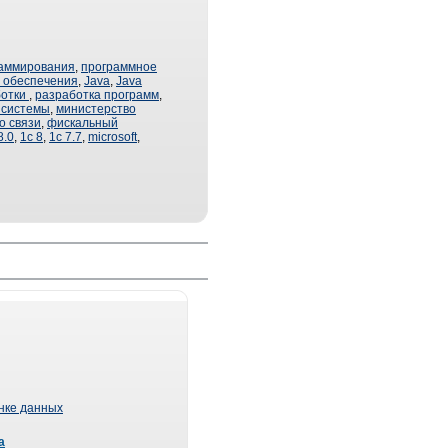
раммирования
,
программное
о обеспечения
,
Java
,
Java
ботки
,
разработка программ
,
 системы
,
министерство
о связи
,
фискальный
8.0
,
1с 8
,
1с 7.7
,
microsoft
,
ынке данных
а