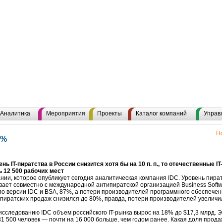
Аналитика
Мероприятия
Проекты
Каталог компаний
Управ
Н
0%
ь IT-пиратства в России снизится хотя бы на 10 п. п., то отечественные I
 12 500 рабочих мест
ании, которое опубликует сегодня аналитическая компания IDC. Уровень пира
ает совместно с международной антипиратской организацией Business Softwar
, по версии IDC и BSA, 87%, а потери производителей программного обеспече
ь пиратских продаж снизился до 80%, правда, потери производителей увеличил
сследованию IDC объем российского IT-рынка вырос на 18% до $17,3 млрд. Э
31 500 человек — почти на 16 000 больше, чем годом ранее. Какая доля продаж