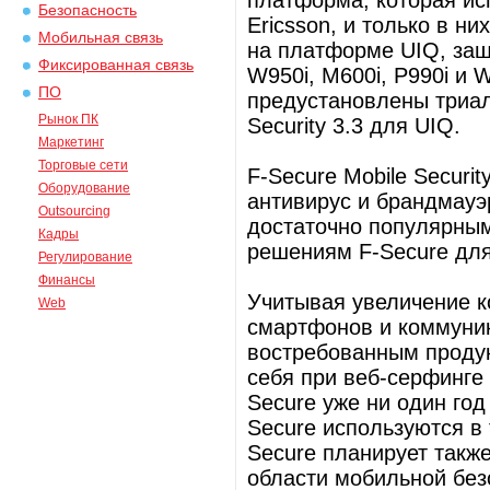
платформа, которая ис
Безопасность
Ericsson, и только в н
Мобильная связь
на платформе UIQ, защ
Фиксированная связь
W950i, M600i, P990i и 
ПО
предустановлены триал
Рынок ПК
Security 3.3 для UIQ.
Маркетинг
Торговые сети
F-Secure Mobile Securi
Оборудование
антивирус и брандмауэ
Outsourcing
достаточно популярны
Кадры
решениям F-Secure для
Регулирование
Финансы
Учитывая увеличение 
Web
смартфонов и коммуникт
востребованным продук
себя при веб-серфинге 
Secure уже ни один год
Secure используются в 
Secure планирует также
области мобильной без