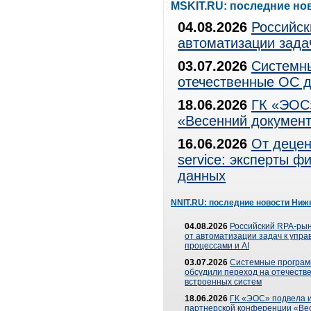
MSKIT.RU: последние но
04.08.2026
Российск
автоматизации зада
03.07.2026
Системны
отечественные ОС д
18.06.2026
ГК «ЭОС»
«Весенний документ
16.06.2026
От децен
service: эксперты 
данных
NNIT.RU: последние новости Ниж
04.08.2026
Российский RPA-рын
от автоматизации задач к упр
процессами и AI
03.07.2026
Системные програ
обсудили переход на отечеств
встроенных систем
18.06.2026
ГК «ЭОС» подвела и
партнерской конференции «Ве