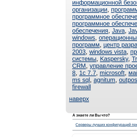
информационной безо
организации
,
програм
программное обеспеч
программное обеспеч
обеспечения
,
Java
,
Ja
windows
,
операционны
программ
,
центр разр
2003
,
windows vista
,
пр
системы
,
Kaspersky
,
T
CRM
,
управление про
8
,
1с 7.7
,
microsoft
,
ма
ms sql
,
agnitum
,
outpos
firewall
наверх
А знаете ли Вы что?
Серверы лучших конфигураций пре