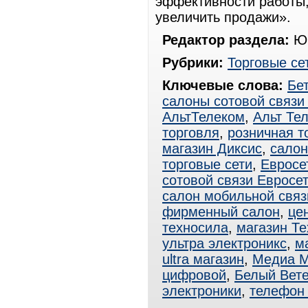
эффективности работы,
увеличить продажи».
Редактор раздела:
Юр
Рубрики:
Торговые се
Ключевые слова:
Бе
салоны сотовой связи
АльтТелеком
,
Альт Те
торговля
,
розничная т
магазин Диксис
,
салон
торговые сети
,
Евросе
сотовой связи Евросе
салон мобильной связ
фирменный салон
,
це
техносила
,
магазин Т
ультра электроникс
,
ма
ultra магазин
,
Медиа М
цифровой
,
Белый Вет
электроники
,
телефон 