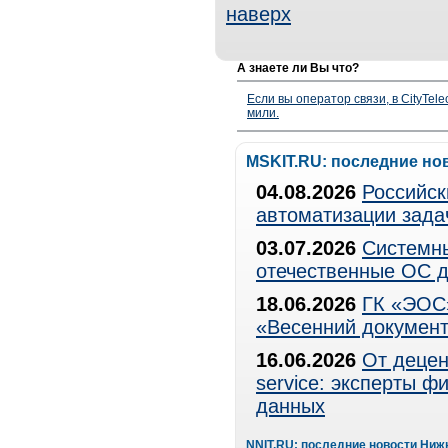
наверх
А знаете ли Вы что?
Если вы оператор связи, в CityTe
мили.
MSKIT.RU: последние но
04.08.2026
Российск
автоматизации зада
03.07.2026
Системны
отечественные ОС д
18.06.2026
ГК «ЭОС»
«Весенний документ
16.06.2026
От децен
service: эксперты 
данных
NNIT.RU: последние новости Ниж