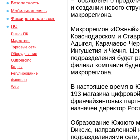
– объявляет о продолж
Безопасность
и создании нового стр
Мобильная связь
макрорегиона.
Фиксированная связь
ПО
Макрорегион «Южный» о
Рынок ПК
Краснодарском и Ставр
Маркетинг
Адыгея, Карачаево-Чер
Торговые сети
Ингушетия и Чечня. Це
Оборудование
подразделения будет р
Outsourcing
филиал компании буде
Кадры
макрорегиона.
Регулирование
Финансы
В настоящее время в 
Web
193 магазина цифровой
франчайзинговых парт
назначен директор Рос
Образование Южного м
Dиксис, направленной
подразделениями сети