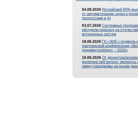
04.08.2026
Российский RPA-рын
от автоматизации задач к упр
процессами и AI
03.07.2026
Системные програ
обсудили переход на отечеств
встроенных систем
18.06.2026
ГК «ЭОС» подвела и
партнерской конференции «Ве
документооборот – 2026»
16.06.2026
От децентрализован
governed self-service: эксперт
смену парадигмы на рынке дан