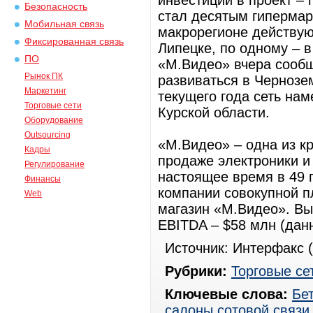
инвестиций в проект –
Безопасность
стал десятым гипермар
Мобильная связь
макрорегионе действуют
Фиксированная связь
Липецке, по одному – в
ПО
«М.Видео» вчера сообщ
Рынок ПК
развиваться в Чернозем
Маркетинг
текущего года сеть на
Торговые сети
Курской области.
Оборудование
Outsourcing
«М.Видео» – одна из к
Кадры
продаже электроники и 
Регулирование
настоящее время в 49 
Финансы
компании совокупной п
Web
магазин «М.Видео». Выр
EBITDA – $58 млн (дан
Источник: Интерфакс (
Рубрики:
Торговые се
Ключевые слова:
Бе
салоны сотовой связи