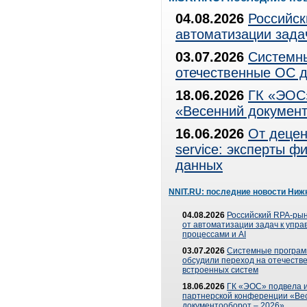
04.08.2026
Российск
автоматизации зада
03.07.2026
Системны
отечественные ОС д
18.06.2026
ГК «ЭОС»
«Весенний документ
16.06.2026
От децен
service: эксперты 
данных
NNIT.RU: последние новости Ниж
04.08.2026
Российский RPA-рын
от автоматизации задач к упр
процессами и AI
03.07.2026
Системные програ
обсудили переход на отечеств
встроенных систем
18.06.2026
ГК «ЭОС» подвела и
партнерской конференции «Ве
документооборот – 2026»