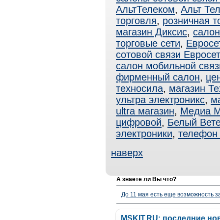
АльтТелеком
,
Альт Те
торговля
,
розничная т
магазин Диксис
,
салон
торговые сети
,
Евросе
сотовой связи Евросе
салон мобильной связ
фирменный салон
,
це
техносила
,
магазин Т
ультра электроникс
,
ма
ultra магазин
,
Медиа М
цифровой
,
Белый Вет
электроники
,
телефон 
наверх
А знаете ли Вы что?
До 11 мая есть еще возможность з
MSKIT.RU: последние но