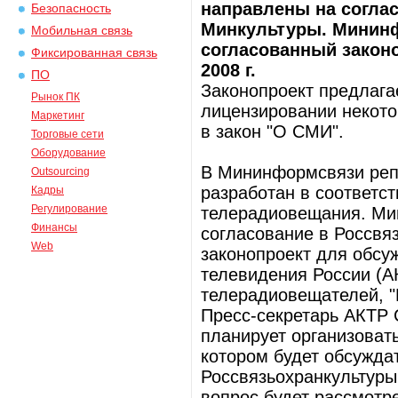
направлены на согла
Безопасность
Минкультуры. Мининф
Мобильная связь
согласованный законо
Фиксированная связь
2008 г.
ПО
Законопроект предлага
Рынок ПК
лицензировании некотор
Маркетинг
в закон "О СМИ".
Торговые сети
Оборудование
В Мининформсвязи реп
Outsourcing
разработан в соответс
Кадры
Регулирование
телерадиовещания. Мин
Финансы
согласование в Россвя
Web
законопроект для обсу
телевидения России (
телерадиовещателей, "
Пресс-секретарь АКТР 
планирует организоват
котором будет обсуждат
Россвязьохранкультуры
вопрос будет рассмотр