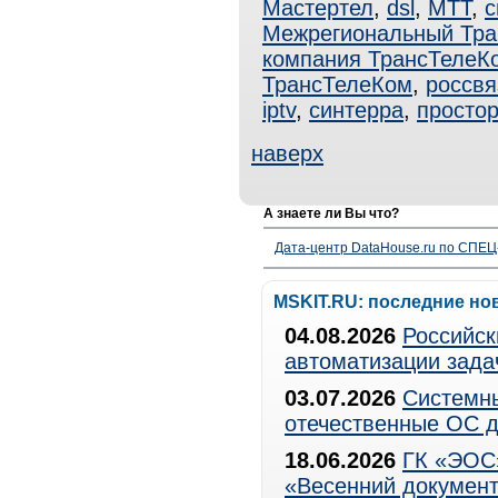
Мастертел
,
dsl
,
МТТ
,
с
Межрегиональный Тра
компания ТрансТелеК
ТрансТелеКом
,
россвя
iptv
,
синтерра
,
простор
наверх
А знаете ли Вы что?
Дата-центр DataHouse.ru по СПЕЦ-
MSKIT.RU: последние но
04.08.2026
Российск
автоматизации зада
03.07.2026
Системны
отечественные ОС д
18.06.2026
ГК «ЭОС»
«Весенний документ