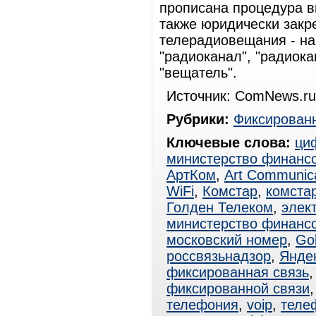
прописана процедура в
также юридически зак
телерадиовещания - на
"радиоканал", "радиока
"вещатель".
Источник: ComNews.ru
Рубрики:
Фиксированн
Ключевые слова:
ци
министерство финанс
АртКом
,
Art Communica
WiFi
,
Комстар
,
комстар
Голден Телеком
,
элек
министерство финанс
московский номер
,
Go
россвязьнадзор
,
Яндек
фиксированная связь
фиксированной связи
телефония
,
voip
,
теле