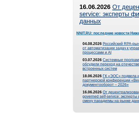
16.06.2026
От децен
service: эксперты 
данных
NNIT.RU: последние новости Ниж
04.08.2026
Российский RPA-рын
от автоматизации задач к упр
процессами и AI
03.07.2026
Системные програ
обсудили переход на отечеств
встроенных систем
18.06.2026
ГК «ЭОС» подвела и
партнерской конференции «Ве
документооборот – 2026»
16.06.2026
От децентрализован
governed self-service: эксперт
смену парадигмы на рынке дан