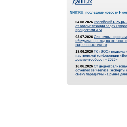
данных
NNIT.RU: последние новости Ниж
04.08.2026
Российский RPA-рын
от автоматизации задач к упр
процессами и AI
03.07.2026
Системные програ
обсудили переход на отечеств
встроенных систем
18.06.2026
ГК «ЭОС» подвела и
партнерской конференции «Ве
документооборот – 2026»
16.06.2026
От децентрализован
governed self-service: эксперт
смену парадигмы на рынке дан