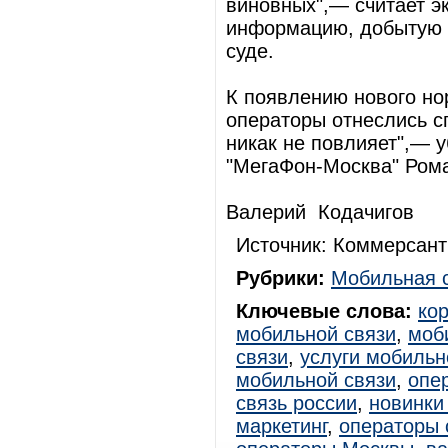
виновных",— считает э
информацию, добытую б
суде.
К появлению нового н
операторы отнеслись с
никак не повлияет",— 
"МегаФон-Москва" Ром
Валерий Кодачигов
Источник: Коммерсант
Рубрики:
Мобильная 
Ключевые слова:
ко
мобильной связи
,
моб
связи
,
услуги мобильн
мобильной связи
,
опе
связь россии
,
новинки
маркетинг
,
операторы 