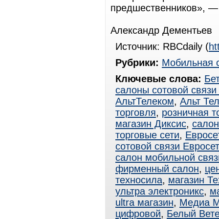
предшественников», —
Александр Дементьев
Источник: RBCdaily (
ht
Рубрики:
Мобильная 
Ключевые слова:
Бе
салоны сотовой связи
АльтТелеком
,
Альт Те
торговля
,
розничная т
магазин Диксис
,
салон
торговые сети
,
Евросе
сотовой связи Евросе
салон мобильной связ
фирменный салон
,
це
техносила
,
магазин Т
ультра электроникс
,
ма
ultra магазин
,
Медиа М
цифровой
,
Белый Вет