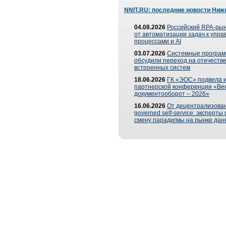
NNIT.RU: последние новости Ниж
04.08.2026
Российский RPA-рын
от автоматизации задач к упр
процессами и AI
03.07.2026
Системные програ
обсудили переход на отечеств
встроенных систем
18.06.2026
ГК «ЭОС» подвела и
партнерской конференции «Ве
документооборот – 2026»
16.06.2026
От децентрализован
governed self-service: эксперт
смену парадигмы на рынке дан