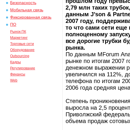
прошлом году превыс
Безопасность
2,79 млн таких трубок
Мобильная связь
данным J’son & Partne
Фиксированная связь
2007 году, поддержив
ПО
то что сами сети еще
Рынок ПК
полноценному запуску
Маркетинг
все дорогие трубки б
Торговые сети
рынка.
Оборудование
По данным MForum Anal
Outsourcing
рынке по итогам 2007 г
Кадры
денежном выражении р
Регулирование
увеличился на 112%, д
Финансы
телефона по итогам 20
Web
2006 года средняя цен
Степень проникновения
выросла на 2,5 процен
Приволжский федераль
объема продаж сотовых