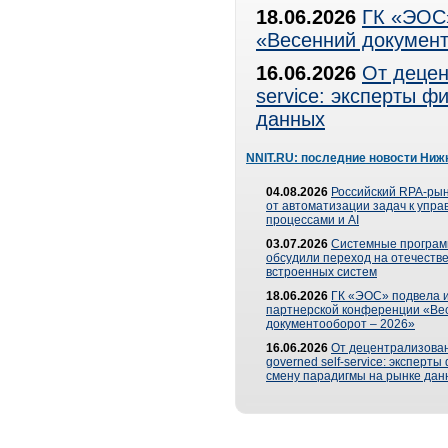
18.06.2026
ГК «ЭОС»
«Весенний документ
16.06.2026
От децен
service: эксперты 
данных
NNIT.RU: последние новости Ниж
04.08.2026
Российский RPA-рын
от автоматизации задач к упр
процессами и AI
03.07.2026
Системные програ
обсудили переход на отечеств
встроенных систем
18.06.2026
ГК «ЭОС» подвела и
партнерской конференции «Ве
документооборот – 2026»
16.06.2026
От децентрализован
governed self-service: эксперт
смену парадигмы на рынке дан