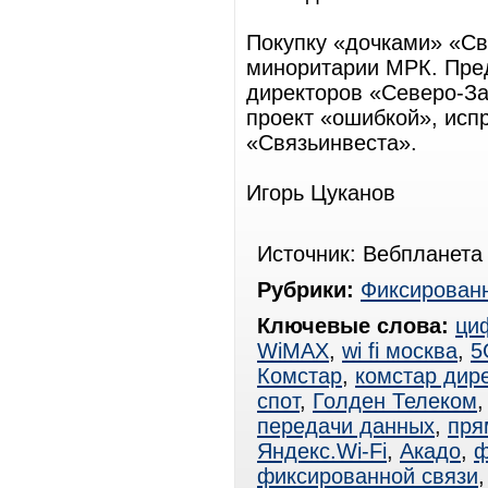
Покупку «дочками» «Св
миноритарии МРК. Пред
директоров «Северо-За
проект «ошибкой», исп
«Связьинвеста».
Игорь Цуканов
Источник: Вебпланета 
Рубрики:
Фиксированн
Ключевые слова:
ци
WiMAX
,
wi fi москва
,
5
Комстар
,
комстар дире
спот
,
Голден Телеком
передачи данных
,
пря
Яндекс.Wi-Fi
,
Акадо
,
ф
фиксированной связи