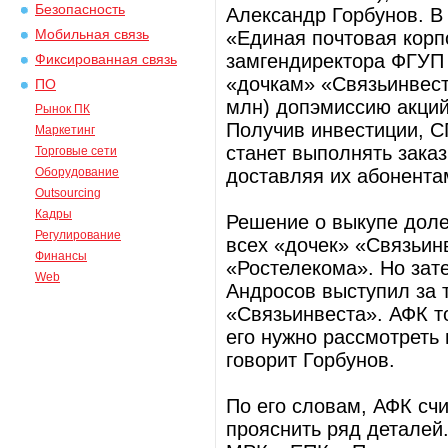
Безопасность
Александр Горбунов. В
Мобильная связь
«Единая почтовая корп
замгендиректора ФГУП
Фиксированная связь
«дочкам» «Связьинвеста
ПО
млн) допэмиссию акций
Рынок ПК
Получив инвестиции, С
Маркетинг
станет выполнять зака
Торговые сети
Оборудование
доставляя их абонента
Outsourcing
Кадры
Решение о выкупе доле
Регулирование
всех «дочек» «Связьин
Финансы
«Ростелекома». Но за
Web
Андросов выступил за т
«Связьинвеста». АФК то
его нужно рассмотреть 
говорит Горбунов.
По его словам, АФК сч
прояснить ряд деталей