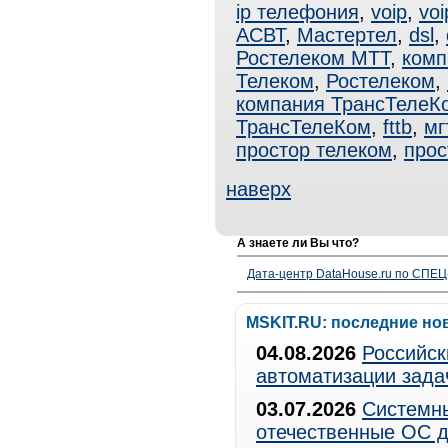
ip телефония
,
voip
,
voi
АСВТ
,
Мастертел
,
dsl
,
Ростелеком МТТ
,
комп
Телеком
,
Ростелеком
,
компания ТрансТелеК
ТрансТелеКом
,
fttb
,
мг
простор телеком
,
прос
наверх
А знаете ли Вы что?
Дата-центр DataHouse.ru по СПЕЦ-
MSKIT.RU: последние но
04.08.2026
Российск
автоматизации зада
03.07.2026
Системны
отечественные ОС д