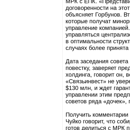
МРК с ЕПК. «Представи
договоренности на этот
объясняет Горбунов. Вт
которые получат минор
управление компанией.
управляться централиз
в оптимальности струк
случаях более принята
Дата заседания совета 
повестку, заверяет пр
холдинга, говорит он, 
«Связьинвест» не увере
$130 млн, и ждет гаран
управлении этим предп
советов ряда «дочек», 
Получить комментарии 
Чуйко говорит, что со
готов делиться с МРК 