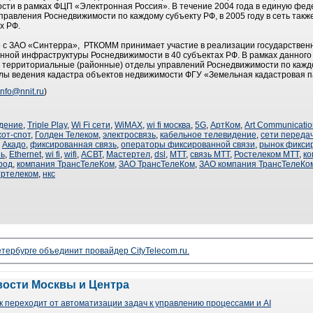
ти в рамках ФЦП «Электронная Россия». В течение 2004 года в единую фед
равления Роснедвижимости по каждому субъекту РФ, в 2005 году в сеть так
х РФ.
о с ЗАО «Синтерра», РТКОММ принимает участие в реализации государственн
ой инфраструктуры Роснедвижимости в 40 субъектах РФ. В рамках данного 
ерриториальные (районные) отделы управлений Роснедвижимости по каждом
ы ведения кадастра объектов недвижимости ФГУ «Земельная кадастровая па
info@nnit.ru
)
дение
,
Triple Play
,
Wi Fi сети
,
WiMAX
,
wi fi москва
,
5G
,
АртКом
,
Art Communicatio
хот-спот
,
Голден Телеком
,
электросвязь
,
кабельное телевидение
,
сети переда
,
Акадо
,
фиксированная связь
,
операторы фиксированной связи
,
рынок фикси
зь
,
Ethernet
,
wi fi
,
wifi
,
АСВТ
,
Мастертел
,
dsl
,
МТТ
,
связь МТТ
,
Ростелеком МТТ
,
ко
род
,
компания ТрансТелеКом
,
ЗАО ТрансТелеКом
,
ЗАО компания ТрансТелеКо
тртелеком
,
нкс
тербурге объединит провайдер CityTelecom.ru.
вости Москвы и Центра
 переходит от автоматизации задач к управлению процессами и AI