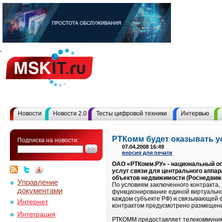
Новости
Новости 2.0
Тесты цифровой техники
Интервью
РТКомм будет оказывать у
Подписка на новости:
07.04.2008 16:49
версия для печати
ОАО «РТКомм.РУ» - национальный оп
услуг связи для центрального аппа
объектов недвижимости (Роснедвиж
Управление
По условиям заключенного контракта,
документами
функционирование единой виртуальной
каждом субъекте РФ) и связывающей 
Интернет
контрактом предусмотрено размещени
Интеграция
РТКОММ предоставляет телекоммуника