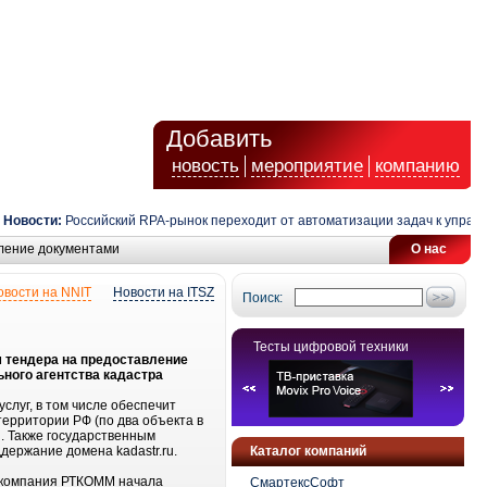
Добавить
новость
мероприятие
компанию
овости:
Российский RPA-рынок переходит от автоматизации задач к управлен
ление документами
О нас
овости на NNIT
Новости на ITSZ
Поиск:
Тесты цифровой техники
м тендера на предоставление
ного агентства кадастра
луг, в том числе обеспечит
ерритории РФ (по два объекта в
. Также государственным
ержание домена kadastr.ru.
Каталог компаний
. компания РТКОММ начала
СмартексСофт