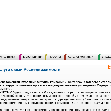
Н
Аналитика
Мероприятия
Проекты
Каталог компаний
Управ
Н
слуги связи Роснедвижимости
ератор связи, входящий в группу компаний «Синтерра», стал победителе
рата, территориальных органов и подведомственных учреждений Федераль
имости).
 РТКОММ будет предоставлять Роснедвижимости ряд телекоммуникационных ус
 частной сети (VPN) Роснедвижимости, состоящей из 180 объектов на всей т
федеральный центральный аппарат с подразделениями субъектового уровня
е информационных ресурсов Роснедвижимости в дата-центре РТКОММ и подд
ционные услуги Роснедвижимости на протяжении четырех лет. Так, в 2004 г