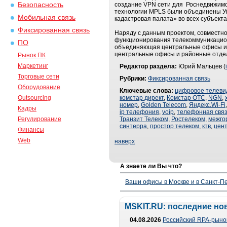
Безопасность
создание VPN сети для Роснедвижимос
технологии MPLS были объединены Уп
Мобильная связь
кадастровая палата» во всех субъекта
Фиксированная связь
Наряду с данным проектом, совместн
функционирования телекоммуникационн
ПО
объединяющая центральные офисы и т
центральные офисы и районные отдел
Рынок ПК
Маркетинг
Редактор раздела:
Юрий Мальцев (
Торговые сети
Рубрики:
Фиксированная связь
Оборудование
Ключевые слова:
цифровое телеви
Outsourcing
комстар директ
,
Комстар ОТС
,
NGN
,
номер
,
Golden Telecom
,
Яндекс.Wi-Fi
Кадры
ip телефония
,
voip
,
телефонная свя
Регулирование
Транзит Телеком
,
Ростелеком
,
межго
синтерра
,
простор телеком
,
ктв
,
цен
Финансы
Web
наверх
А знаете ли Вы что?
Ваши офисы в Москве и в Санкт-Пе
MSKIT.RU: последние но
04.08.2026
Российский RPA-рынок