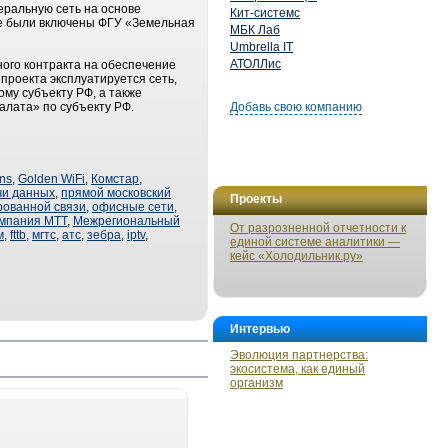
еральную сеть на основе
Кит-системс
же были включены ФГУ «Земельная
МБК Лаб
Umbrella IT
АТОЛЛис
ого контракта на обеспечение
проекта эксплуатируется сеть,
у субъекту РФ, а также
лата» по субъекту РФ.
Добавь свою компанию
ns
,
Golden WiFi
,
Комстар
,
чи данных
,
прямой московский
Проекты
рованной связи
,
офисные сети
,
мпания МТТ
,
Межрегиональный
От разрозненной отчетности к
м
,
fttb
,
мгтс
,
атс
,
зебра
,
iptv
,
единой системе аналитики —
кейс «Холодильник.ру»
Интервью
Эволюция партнерства:
экосистема, как единый
организм