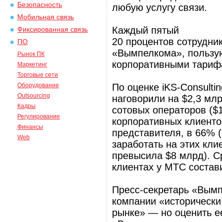
Безопасность
любую услугу связи.
Мобильная связь
Каждый пятый
Фиксированная связь
20 процентов сотрудни
ПО
«Вымпелкома», пользую
Рынок ПК
корпоративными тарифа
Маркетинг
Торговые сети
Оборудование
По оценке iKS-Consulti
Outsourcing
наговорили на $2,3 мл
Кадры
сотовых операторов ($
Регулирование
корпоративных клиенто
Финансы
представителя, в 66% (
Web
заработать на этих кли
превысила $8 млрд). С
клиентах у МТС состави
Пресс-секретарь «Вымп
компании «исторически
рынке» — но оценить е