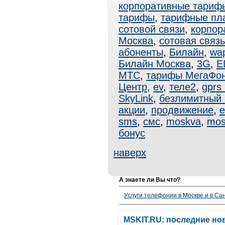
корпоративные тари
тарифы
,
тарифные пл
сотовой связи
,
корпор
Москва
,
сотовая связ
абоненты
,
Билайн
,
wa
Билайн Москва
,
3G
,
E
МТС
,
тарифы МегаФо
Центр
,
ev
,
теле2
,
gprs
SkyLink
,
безлимитный
акции
,
продвижение
,
e
sms
,
смс
,
moskva
,
mos
бонус
наверх
А знаете ли Вы что?
Услуги телефонии в Москве и в Сан
MSKIT.RU: последние но