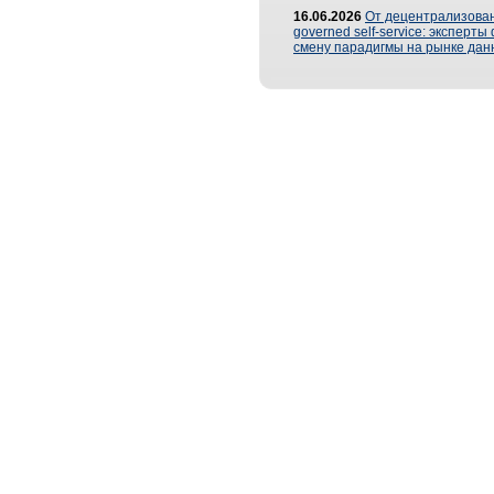
16.06.2026
От децентрализован
governed self-service: эксперт
смену парадигмы на рынке дан