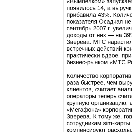
«Вымпелком» запускает
появилось 14, а выруч
прибавила 43%. Количе
показателя Осадчая не 
сентябрь 2007 г. увели
доходы от них — на 39
Зверева. МТС нарастил
встречных действий ко
практически вдвое, при
бизнес-рынком «МТС Р
Количество корпоратив
раза быстрее, чем выру
клиентов, считает ана
операторы теперь счит
крупную организацию, а
«Мегафона» корпорати
Зверева. К тому же, г
сотрудникам sim-карты
компенсируют расходы