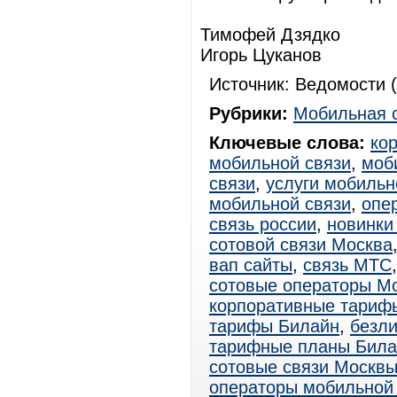
Тимофей Дзядко
Игорь Цуканов
Источник: Ведомости (
Рубрики:
Мобильная 
Ключевые слова:
ко
мобильной связи
,
моб
связи
,
услуги мобильн
мобильной связи
,
опе
связь россии
,
новинки
сотовой связи Москва
вап сайты
,
связь МТС
сотовые операторы М
корпоративные тариф
тарифы Билайн
,
безл
тарифные планы Била
сотовые связи Москв
операторы мобильной