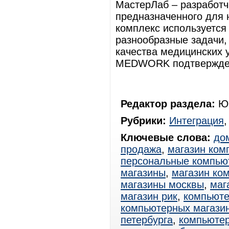
МастерЛаб – разработ
предназначенного для
комплекс используется
разнообразные задачи
качества медицинских 
MEDWORK подтвержден
Редактор раздела:
Юр
Рубрики:
Интеграция
Ключевые слова:
до
продажа
,
магазин ком
персональные компью
магазины
,
магазин ко
магазины москвы
,
маг
магазин рик
,
компьюте
компьютерных магази
петербурга
,
компьютер