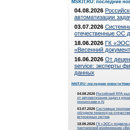
MSKIT.RU: последние но
04.08.2026
Российск
автоматизации зада
03.07.2026
Системны
отечественные ОС д
18.06.2026
ГК «ЭОС»
«Весенний документ
16.06.2026
От децен
service: эксперты 
данных
NNIT.RU: последние новости Ниж
04.08.2026
Российский RPA-рын
от автоматизации задач к упр
процессами и AI
03.07.2026
Системные програ
обсудили переход на отечеств
встроенных систем
18.06.2026
ГК «ЭОС» подвела и
партнерской конференции «Ве