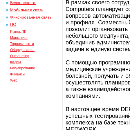
В рамках своего сотру
Безопасность
Computers планирует с
Мобильная связь
вопросов автоматизац
Фиксированная связь
и профиля. Совместны
ПО
позволит организовать
Рынок ПК
небольшого медпункта,
Маркетинг
объединив администра
Торговые сети
задачи в единую систем
Оборудование
Outsourcing
С помощью програмнно
Кадры
медицинские учреждени
Регулирование
Финансы
болезней, получать и 
Web
осуществлять планиров
а также взаимодейство
компаниями.
В настоящее время DE
успешных тестирований
комплекса на базе тех
MEDWORK.