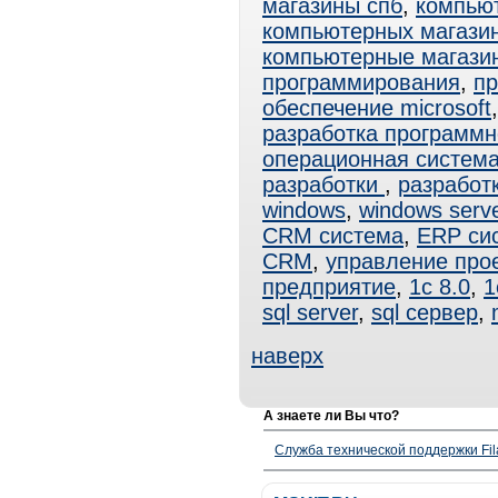
магазины спб
,
компью
компьютерных магази
компьютерные магази
программирования
,
пр
обеспечение microsoft
разработка программн
операционная система
разработки
,
разработ
windows
,
windows serv
CRM система
,
ERP си
CRM
,
управление про
предприятие
,
1с 8.0
,
1
sql server
,
sql сервер
,
наверх
А знаете ли Вы что?
Служба технической поддержки Fila