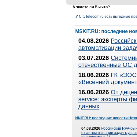
А знаете ли Вы что?
У CityTelecom.ru есть выгодные п
MSKIT.RU: последние но
04.08.2026
Российск
автоматизации зада
03.07.2026
Системны
отечественные ОС д
18.06.2026
ГК «ЭОС»
«Весенний документ
16.06.2026
От децен
service: эксперты 
данных
NNIT.RU: последние новости Ниж
04.08.2026
Российский RPA-рын
от автоматизации задач к упр