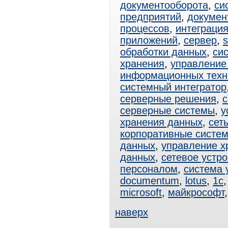
документооборота
,
си
предприятий
,
докумен
процессов
,
интеграци
приложений
,
сервер
,
s
обработки данных
,
си
хранения
,
управление
информационных техн
системный интегратор
серверные решения
,
серверные системы
,
у
хранения данных
,
сет
корпоративные систе
данных
,
управление х
данных
,
сетевое устр
персоналом
,
система 
documentum
,
lotus
,
1с
microsoft
,
майкрософт
наверх