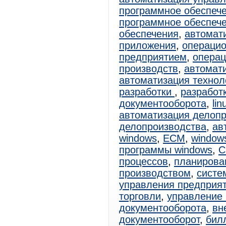
программное обеспеч
программное обеспеч
обеспечения
,
автомат
приложения
,
операцио
предприятием
,
операц
производств
,
автомат
автоматизация технол
разработки
,
разработ
документооборота
,
lin
автоматизация делоп
делопроизводства
,
ав
windows
,
ECM
,
windows
программы windows
,
C
процессов
,
планирова
производством
,
систе
управления предприя
торговли
,
управление 
документооборота
,
вн
документооборот
,
бил