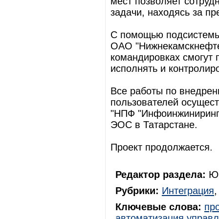
мест позволяет сотруд
задачи, находясь за п
С помощью подсистемы
ОАО "Нижнекамскнефте
командировках смогут 
исполнять и контролиро
Все работы по внедрен
пользователей осущес
"НПФ "Инфоинжиниринг"
ЭОС в Татарстане.
Проект продолжается.
Редактор раздела:
Юр
Рубрики:
Интеграция
Ключевые слова:
пр
автоматизация управ