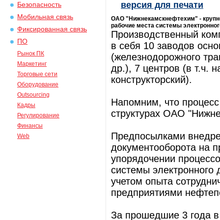
версия для печати
Безопасность
Мобильная связь
ОАО "Нижнекамскнефтехим" - крупн
рабочие места системы электронног
Фиксированная связь
Производственный ком
ПО
в себя 10 заводов осно
Рынок ПК
(железнодорожного тра
Маркетинг
др.), 7 центров (в т.ч.
Торговые сети
конструкторский).
Оборудование
Outsourcing
Напомним, что процесс
Кадры
структурах ОАО "Нижне
Регулирование
Финансы
Предпосылками внедре
Web
документооборота на пр
упорядочении процессо
системы электронного 
учетом опыта сотрудн
предприятиями нефтеп
За прошедшие 3 года в