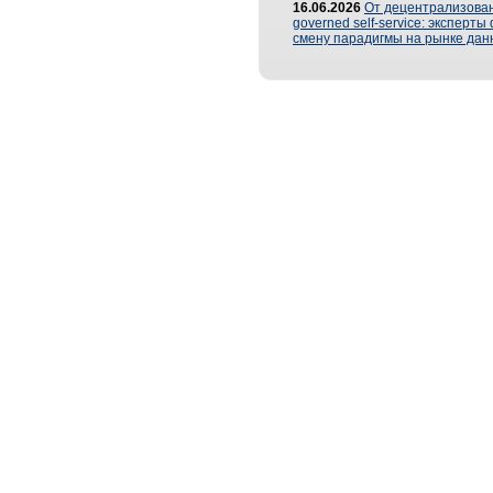
16.06.2026
От децентрализован
governed self-service: эксперт
смену парадигмы на рынке дан