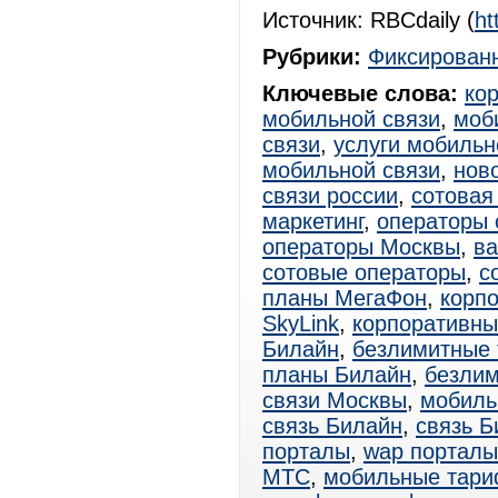
Источник: RBCdaily (
ht
Рубрики:
Фиксированн
Ключевые слова:
ко
мобильной связи
,
моб
связи
,
услуги мобильн
мобильной связи
,
нов
связи россии
,
сотовая
маркетинг
,
операторы 
операторы Москвы
,
ва
сотовые операторы
,
с
планы МегаФон
,
корп
SkyLink
,
корпоративн
Билайн
,
безлимитные
планы Билайн
,
безли
связи Москвы
,
мобиль
связь Билайн
,
связь Б
порталы
,
wap порталы
МТС
,
мобильные тар