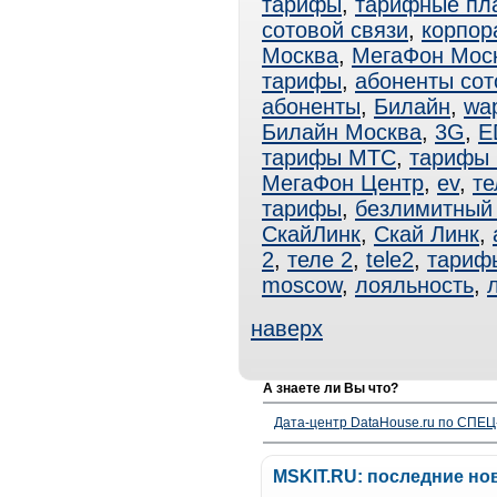
тарифы
,
тарифные пл
сотовой связи
,
корпор
Москва
,
МегаФон Мос
тарифы
,
абоненты сот
абоненты
,
Билайн
,
wa
Билайн Москва
,
3G
,
E
тарифы МТС
,
тарифы
МегаФон Центр
,
ev
,
те
тарифы
,
безлимитный 
СкайЛинк
,
Скай Линк
,
2
,
теле 2
,
tele2
,
тари
moscow
,
лояльность
,
наверх
А знаете ли Вы что?
Дата-центр DataHouse.ru по СПЕЦ-
MSKIT.RU: последние но