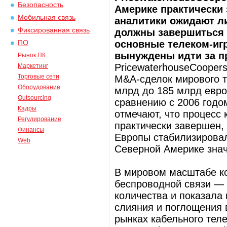
Безопасность
Америке практически 
Мобильная связь
аналитики ожидают л
Фиксированная связь
должны завершиться у
основные телеком-игр
ПО
вынуждены идти за п
Рынок ПК
PricewaterhouseCooper
Маркетинг
Торговые сети
M&A-сделок мирового т
Оборудование
млрд до 185 млрд евро
Outsourcing
сравнению с 2006 годо
Кадры
отмечают, что процесс
Регулирование
практически завершен,
Финансы
Европы стабилизировал
Web
Северной Америке знач
В мировом масштабе ко
беспроводной связи — 
количества и показала
слияния и поглощения 
рынках кабельного тел