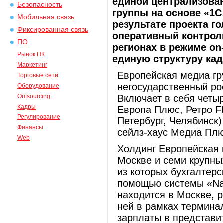
единой централизова
Безопасность
группы на основе «1С
Мобильная связь
результате проекта 
Фиксированная связь
оперативный контроль
ПО
регионах в режиме on
Рынок ПК
единую структуру кад
Маркетинг
Европейская медиа г
Торговые сети
негосударственный ро
Оборудование
Outsourcing
Включает в себя четы
Кадры
Европа Плюс, Ретро FM
Регулирование
Петербург, Челябинск
Финансы
сейлз-хаус Медиа Пл
Web
Холдинг Европейская 
Москве и семи крупны
из которых бухгалтерс
помощью системы «Nav
находится в Москве, 
ней в рамках терминал
зарплаты в представи