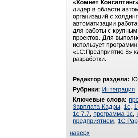
«Хомнет Консалтинг
лидер в области авто
организаций с холдин
автоматизации работа
для работы с крупным
проектов. Для выполн
использует программн
«1С:Предприятие 8» к
разработки.
Редактор раздела:
Юр
Рубрики:
Интеграция
Ключевые слова:
пр
Зарплата Кадры
,
1с
,
1
1с 7.7
,
программа 1с
,
предприятием
,
1С Рар
наверх