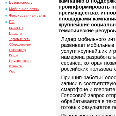
кампанию в поддержку
Безопасность
проинформировать по
Мобильная связь
преимуществах иннов
Фиксированная связь
площадками кампании
ПО
крупнейшие социальн
Рынок ПК
тематические ресурсы
Маркетинг
Лидер мобильного инт
Торговые сети
развивает мобильные
Оборудование
Outsourcing
услуги крупнейших иг
Кадры
намерена разработат
Регулирование
сервиса, которая поз
Финансы
российских пользоват
Web
Принцип работы Голос
записи в соответству
смартфоне и говорите 
Голосовой запрос отпр
обрабатывается в тек
готовых результатов п
Использовать сервис