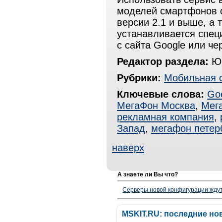
моделей смартфонов с
версии 2.1 и выше, а 
устанавливается спец
с сайта Google или чер
Редактор раздела:
Юр
Рубрики:
Мобильная 
Ключевые слова:
Go
МегаФон Москва
,
Мег
рекламная компания
,
Запад
,
мегафон петер
наверх
А знаете ли Вы что?
Серверы новой конфигурации ждут 
MSKIT.RU: последние но