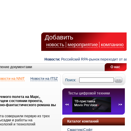
Добавить
новость
мероприятие
компанию
Новости:
Российский RPA-рынок переходит от автома
ление документами
О нас
овости на NNIT
Новости на ITSZ
Поиск:
Тесты цифровой техники
емого полета на Марс,
щем состоянии проекта,
учно-фантастического романа вы
кта совершили первую из трех
ысадки и работы на
Каталог компаний
нологий и технологий
СмартексСофт