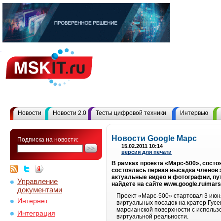
Новости
Новости 2.0
Тесты цифровой техники
Интервью
Новости Google Марс
Подписка на новости:
15.02.2011 10:14
версия для печати
В рамках проекта «Марс-500», сост
состоялась первая высадка членов 
актуальные видео и фотографии, пу
Управление
найдете на сайте www.google.ru/mars
документами
Проект «Марс-500» стартовал 3 июня
Интернет
виртуальных посадок на кратер Гусе
марсианской поверхности с использ
Интеграция
виртуальной реальности.