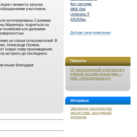
Кит-системс
сяцев с момента запуска
ообращениями участников,
МБК Лаб
Umbrella IT
АТОЛЛис
ыли интегрированы 2 режима
ины Маринера, подняться на
р и полюбоваться далекими
Добавь свою компанию
 поверхностью.
рямо на глазах пользователей. В
ко, Александр Громов,
ет новую главу произведения,
ла которого до последнего
Проекты
ом языке благодаря
От разрозненной отчетности к
единой системе аналитики —
кейс «Холодильник.ру»
Интервью
Эволюция партнерства:
экосистема, как единый
организм