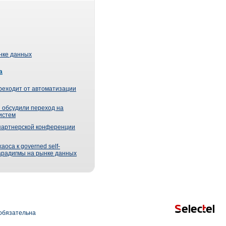
ынке данных
а
реходит от автоматизации
 обсудили переход на
истем
партнерской конференции
оса к governed self-
парадигмы на рынке данных
обязательна