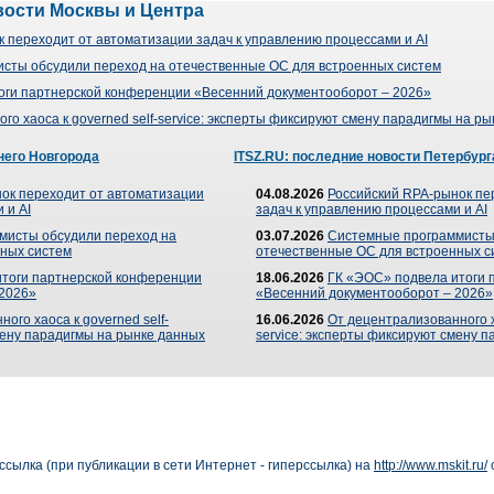
вости Москвы и Центра
 переходит от автоматизации задач к управлению процессами и AI
сты обсудили переход на отечественные ОС для встроенных систем
оги партнерской конференции «Весенний документооборот – 2026»
го хаоса к governed self-service: эксперты фиксируют смену парадигмы на р
него Новгорода
ITSZ.RU: последние новости Петербург
ок переходит от автоматизации
04.08.2026
Российский RPA-рынок пе
 и AI
задач к управлению процессами и AI
мисты обсудили переход на
03.07.2026
Системные программисты
ных систем
отечественные ОС для встроенных с
итоги партнерской конференции
18.06.2026
ГК «ЭОС» подвела итоги 
 2026»
«Весенний документооборот – 2026»
ого хаоса к governed self-
16.06.2026
От децентрализованного ха
мену парадигмы на рынке данных
service: эксперты фиксируют смену 
сылка (при публикации в сети Интернет - гиперссылка) на
http://www.mskit.ru/