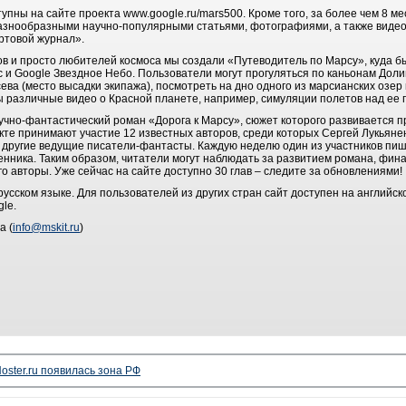
пны на сайте проекта www.google.ru/mars500. Кроме того, за более чем 8 ме
разнообразными научно-популярными статьями, фотографиями, а также виде
ртовой журнал».
 и просто любителей космоса мы создали «Путеводитель по Марсу», куда б
с и Google Звездное Небо. Пользователи могут прогуляться по каньонам Дол
усева (место высадки экипажа), посмотреть на дно одного из марсианских озе
ы различные видео о Красной планете, например, симуляции полетов над ее
чно-фантастический роман «Дорога к Марсу», сюжет которого развивается п
те принимают участие 12 известных авторов, среди которых Сергей Лукьянен
 другие ведущие писатели-фантасты. Каждую неделю один из участников пиш
нника. Таким образом, читатели могут наблюдать за развитием романа, фина
го авторы. Уже сейчас на сайте доступно 30 глав – следите за обновлениями!
сском языке. Для пользователей из других стран сайт доступен на английск
le.
а (
info@mskit.ru
)
oster.ru появилась зона РФ