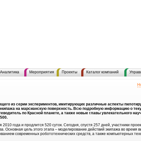
Аналитика
Мероприятия
Проекты
Каталог компаний
Управ
Н
оящего из серии экспериментов, имитирующих различные аспекты пилотиру
экипажа на марсианскую поверхность. Всю подробную информацию о теку
теводитель по Красной планете, а также новые главы увлекательного на
500.
 2010 года и продлится 520 суток. Сегодня, спустя 257 дней, участники прое
ва. Основная цель этого этапа – моделирование действий экипажа во время в
ованием современных робототехнических средств, а также компьютерных тех