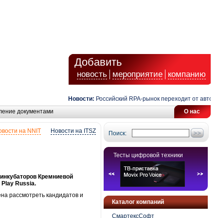
Добавить
новость
мероприятие
компанию
Новости:
Российский RPA-рынок переходит от автоматиз
ление документами
О нас
овости на NNIT
Новости на ITSZ
Поиск:
Тесты цифровой техники
с-инкубаторов Кремниевой
Play Russia.
ена рассмотреть кандидатов и
Каталог компаний
СмартексСофт