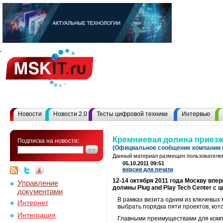
Новости
Новости 2.0
Тесты цифровой техники
Интервью
Кремниевая долина приезж
Подписка на новости:
(Официальное сообщение компании (
Данный материал размещен пользователем
05.10.2011 09:51
версия для печати
12-14 октября 2011 года Москву впе
Управление
долины Plug and Play Tech Center с
документами
В рамках визита одним из ключевых 
Интернет
выбрать порядка пяти проектов, ко
Интеграция
Главными преимуществами для компа