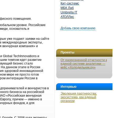
Кит-системс
МБК Лаб
Umbrella IT
АТОЛЛис
офисного помещения.
лобальном уровне. Российские
Добавь свою компанию
миди, основатель и
орые уже подают заявки на сайте
щие международные эксперты,
ая венчурная компания» и
Проекты
 Global TechInnovations и
рошим темпом идет развитие
От разрозненной отчетности к
твующий бизнес стало
единой системе аналитики —
 На данном этапе в России
кейс «Холодильник.ру»
ния здоровой инновационной
ном мире не просто готов
ром интеграции России в
Интервью
едпринимателей и венчуристов в
нного бизнеса на российской
Эволюция партнерства:
ОАО «Российская венчурная
экосистема, как единый
 Европу, причем — именно в
организм
енчурных фондов, и для
, Google. С 2006 года эксперты