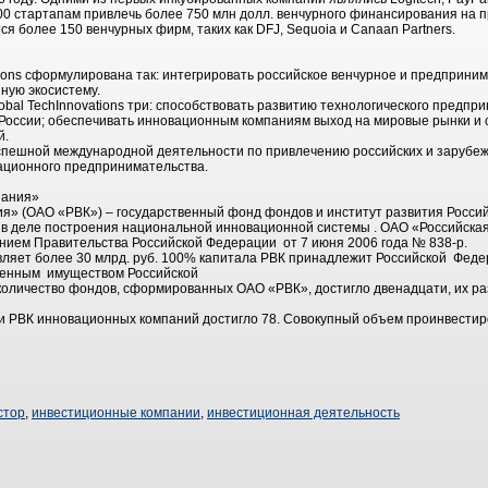
00 стартапам привлечь более 750 млн долл. венчурного финансирования на 
я более 150 венчурных фирм, таких как DFJ, Sequoia и Canaan Partners.
tions сформулирована так: интегрировать российское венчурное и предприни
ную экосистему.
obal TechInnovations три: способствовать развитию технологического предп
 России; обеспечивать инновационным компаниям выход на мировые рынки и
й.
 успешной международной деятельности по привлечению российских и зарубеж
ационного предпринимательства.
пания»
я» (ОАО «РВК») – государственный фонд фондов и институт развития Россий
 в деле построения национальной инновационной системы . ОАО «Российска
ением Правительства Российской Федерации от 7 июня 2006 года № 838-р.
ляет более 30 млрд. руб. 100% капитала РВК принадлежит Российской Феде
твенным имуществом Российской
оличество фондов, сформированных ОАО «РВК», достигло двенадцати, их ра
 РВК инновационных компаний достигло 78. Совокупный объем проинвестиро
стор
,
инвестиционные компании
,
инвестиционная деятельность