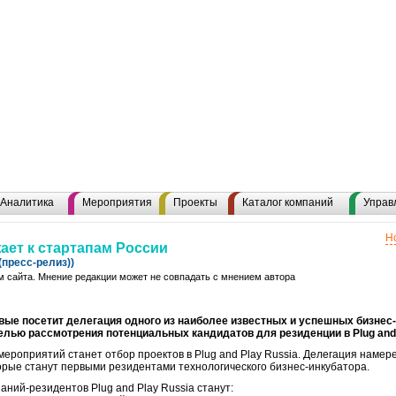
Аналитика
Мероприятия
Проекты
Каталог компаний
Управ
Н
ает к стартапам России
пресс-релиз))
 сайта. Мнение редакции может не совпадать с мнением автора
рвые посетит делегация одного из наиболее известных и успешных бизне
 целью рассмотрения потенциальных кандидатов для резиденции в Plug and 
мероприятий станет отбор проектов в Plug and Play Russia. Делегация намер
торые станут первыми резидентами технологического бизнес-инкубатора.
ний-резидентов Plug and Play Russia станут: