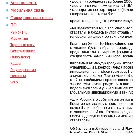
• доступ к сообществу из более 200
Безопасность
• доступ к венчурному капиталу США
• корпоративное партнерство (боле
Мобильная связь
• широкая клиентская база.
Фиксированная связь
Кроме того, резиденты бизнес-инку
ПО
«Резидентство в Plug and Play обес
Рынок ПК
стартапы, находясь внутри страны, 
генеральный директор технологичес
Маркетинг
Компания Global TechInnovations пр
Торговые сети
компании, будет выбрано порядка де
Оборудование
представители венчурных фондов и и
специалисты компании Global TechIn
Outsourcing
Как отмечает международный эксперт
Кадры
управляющий директор Фонда посевн
Регулирование
инновационной инфраструктуры. По
значительно легче. Тем не менее, ф
Финансы
крайне необходимы профессионализм
Web
экосистемы. Очень радует, что нако
поделиться своим уникальным опыто
глобальную инновационную и венчур
«Для России это событие является 
Кремниевую долину с целью перенят
почве были особенно интенсивными,
компания». — И вот Кремниевая доли
Россию. Доступ к глобальным источн
стартапов».
Об бизнес-инкубаторе Plug and Play 
Инкубатор Plug & Play основан в 199