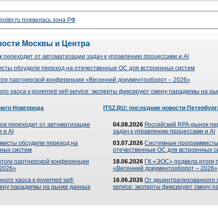
oster.ru появилась зона РФ
вости Москвы и Центра
 переходит от автоматизации задач к управлению процессами и AI
сты обсудили переход на отечественные ОС для встроенных систем
оги партнерской конференции «Весенний документооборот – 2026»
го хаоса к governed self-service: эксперты фиксируют смену парадигмы на р
него Новгорода
ITSZ.RU: последние новости Петербург
ок переходит от автоматизации
04.08.2026
Российский RPA-рынок пе
 и AI
задач к управлению процессами и AI
мисты обсудили переход на
03.07.2026
Системные программисты
ных систем
отечественные ОС для встроенных с
итоги партнерской конференции
18.06.2026
ГК «ЭОС» подвела итоги 
 2026»
«Весенний документооборот – 2026»
ого хаоса к governed self-
16.06.2026
От децентрализованного ха
мену парадигмы на рынке данных
service: эксперты фиксируют смену 