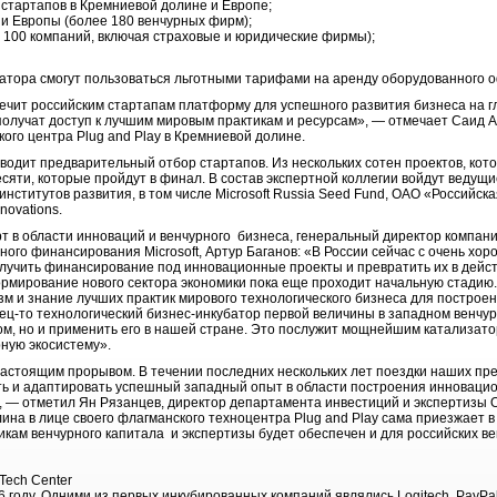
0 стартапов в Кремниевой долине и Европе;
 и Европы (более 180 венчурных фирм);
е 100 компаний, включая страховые и юридические фирмы);
батора смогут пользоваться льготными тарифами на аренду оборудованного 
печит российским стартапам платформу для успешного развития бизнеса на г
получат доступ к лучшим мировым практикам и ресурсам», — отмечает Саид А
кого центра Plug and Play в Кремниевой долине.
оводит предварительный отбор стартапов. Из нескольких сотен проектов, кот
сяти, которые пройдут в финал. В состав экспертной коллегии войдут веду
нститутов развития, в том числе Microsoft Russia Seed Fund, ОАО «Российск
novations.
 в области инноваций и венчурного бизнеса, генеральный директор компании
ого финансирования Microsoft, Артур Баганов: «В России сейчас с очень хо
лучить финансирование под инновационные проекты и превратить их в дейс
ормирование нового сектора экономики пока еще проходит начальную стадию.
 и знание лучших практик мирового технологического бизнеса для построе
нец-то технологический бизнес-инкубатор первой величины в западном венчур
м, но и применить его в нашей стране. Это послужит мощнейшим катализато
ную экосистему».
настоящим прорывом. В течении последних нескольких лет поездки наших пр
ь и адаптировать успешный западный опыт в области построения инновацио
 — отметил Ян Рязанцев, директор департамента инвестиций и экспертизы 
на в лице своего флагманского техноцентра Plug and Play сама приезжает в
икам венчурного капитала и экспертизы будет обеспечен и для российских в
Tech Center
6 году. Одними из первых инкубированных компаний являлись Logitech, PayPal