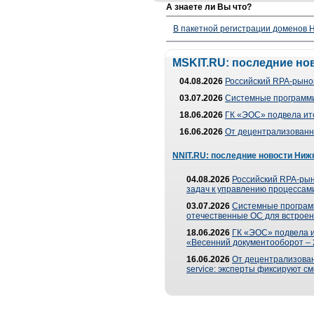
А знаете ли Вы что?
В пакетной регистрации доменов H
MSKIT.RU: последние но
04.08.2026
Российский RPA-рынок
03.07.2026
Системные программи
18.06.2026
ГК «ЭОС» подвела ит
16.06.2026
От децентрализованно
NNIT.RU: последние новости Ниж
04.08.2026
Российский RPA-рын
задач к управлению процессами
03.07.2026
Системные програм
отечественные ОС для встроен
18.06.2026
ГК «ЭОС» подвела 
«Весенний документооборот –
16.06.2026
От децентрализованн
service: эксперты фиксируют с