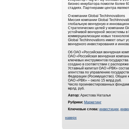
бизнес-инкубатора помогли более 6
стадиях. Партнерами центра являютс
О компании Global TechInnovations
Миссия компании Global TechInnova
глобальную венчурную и инновацион
Стратегических целей у компании Gl
устойчивой венчурной экосистемы в
коммерциализации новых технологи
Global TechInnovations имеет опыт
венчурного инвестирования и иннов
Об ОАО «Российская венчурная ком
ОАО «Российская венчурная компани
ключевых инструментов государства
создано в соответствии с распоряж
Уставный капитал ОАО «РВК» состав
агентства по управлению государс
Федерации (Росимущество). Общее к
ОАО «РВК» – около 15 млрд руб.
Число проинвестированных фондами
мрлд. руб.
Автор:
Аристова Наталья
Рубрики:
Маркетинг
Ключевые слова:
инвестиции
,
инве
наверх