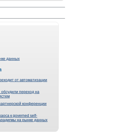
ынке данных
а
реходит от автоматизации
 обсудили переход на
истем
партнерской конференции
оса к governed self-
парадигмы на рынке данных