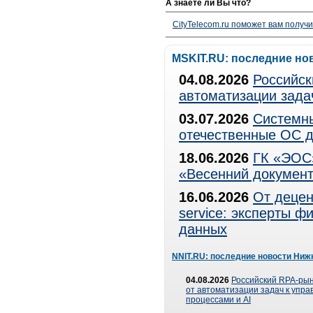
А знаете ли Вы что?
CityTelecom.ru поможет вам получи
MSKIT.RU: последние но
04.08.2026
Российск
автоматизации зада
03.07.2026
Системны
отечественные ОС д
18.06.2026
ГК «ЭОС»
«Весенний документ
16.06.2026
От децен
service: эксперты 
данных
NNIT.RU: последние новости Ниж
04.08.2026
Российский RPA-рын
от автоматизации задач к упр
процессами и AI