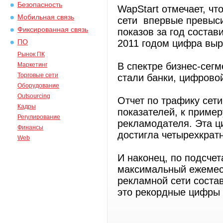
Безопасность
WapStart отмечает, ч
Мобильная связь
сети впервые превыси
Фиксированная связь
показов за год соста
2011 годом цифра выр
ПО
Рынок ПК
В спектре бизнес-сег
Маркетинг
Торговые сети
стали банки, цифрово
Оборудование
Outsourcing
Отчет по трафику сет
Кадры
показателей, к приме
Регулирование
рекламодателя. Эта ци
Финансы
достигла четырехкрат
Web
И наконец, по подсчет
максимальный ежемес
рекламной сети соста
это рекордные цифры 