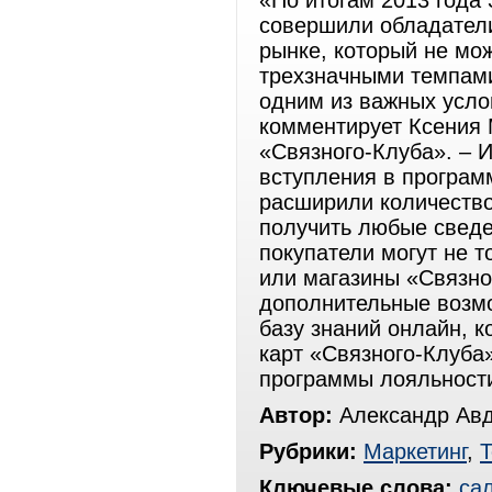
«По итогам 2013 года 
совершили обладатели
рынке, который не мож
трехзначными темпами
одним из важных услов
комментирует Ксения 
«Связного-Клуба». – 
вступления в програм
расширили количество
получить любые сведе
покупатели могут не т
или магазины «Связно
дополнительные возмо
базу знаний онлайн, 
карт «Связного-Клуба»
программы лояльност
Автор:
Александр Ав
Рубрики:
Маркетинг
,
Т
Ключевые слова:
са