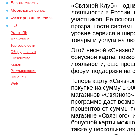
Безопасность
«Связной-Клуб» - одн
Мобильная связь
лояльности в России, 
Фиксированная связь
участников. Ее основ
прозрачности системы
ПО
уровне сервиса и шир
Рынок ПК
товары и услуги на лю
Маркетинг
Торговые сети
Этой весной «Связной
Оборудование
бонусной карты, позв
Outsourcing
лояльности, еще прощ
Кадры
форум поддержки на са
Регулирование
Финансы
Теперь карту «Связно
Web
покупке на сумму 1 00
магазинов «Связного» 
программе дает возмо
процентов от суммы по
магазине «Связного» 
бонусной карты можно
также у нескольких де