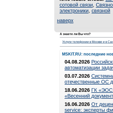
сотовой связи
,
Связно
электроники
,
связной
наверх
А знаете ли Вы что?
Услуги телефонии в Москве и в Сан
MSKIT.RU: последние но
04.08.2026
Российск
автоматизации зада
03.07.2026
Системны
отечественные ОС д
18.06.2026
ГК «ЭОС»
«Весенний документ
16.06.2026
От децен
service: эксперты 