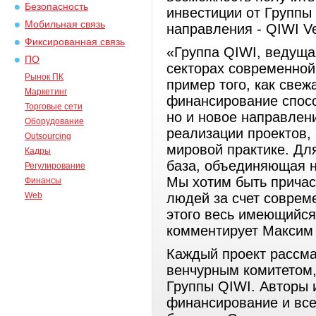
Безопасность
инвестиции от Группы
Мобильная связь
направления - QIWI Ve
Фиксированная связь
«Группа QIWI, ведуща
ПО
секторах современной
Рынок ПК
пример того, как свеж
Маркетинг
финансирование спосо
Торговые сети
но и новое направлен
Оборудование
реализации проектов,
Outsourcing
мировой практике. Для
Кадры
база, объединяющая н
Регулирование
Мы хотим быть причас
Финансы
Web
людей за счет соврем
этого весь имеющийся
комментирует Максим 
Каждый проект рассм
венчурным комитетом,
Группы QIWI. Авторы 
финансирование и все