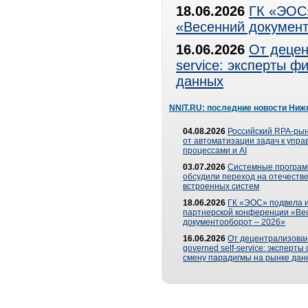
18.06.2026
ГК «ЭОС»
«Весенний документ
16.06.2026
От децен
service: эксперты 
данных
NNIT.RU: последние новости Ниж
04.08.2026
Российский RPA-рын
от автоматизации задач к упр
процессами и AI
03.07.2026
Системные програ
обсудили переход на отечеств
встроенных систем
18.06.2026
ГК «ЭОС» подвела и
партнерской конференции «Ве
документооборот – 2026»
16.06.2026
От децентрализован
governed self-service: эксперт
смену парадигмы на рынке дан