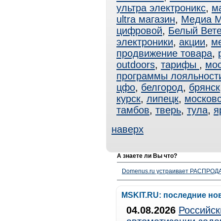
ультра электроникс
,
ма
ultra магазин
,
Медиа М
цифровой
,
Белый Вет
электроники
,
акции
,
м
продвижение товара
,
outdoors
,
тарифы
,
мо
программы лояльност
цфо
,
белгород
,
брянск
курск
,
липецк
,
московс
тамбов
,
тверь
,
тула
,
я
наверх
А знаете ли Вы что?
Domenus.ru устраивает РАСПРОДА
MSKIT.RU: последние но
04.08.2026
Российск