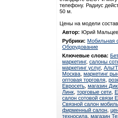
телефону. Радиус дейс
50 м.
Цены на модели состав
Автор:
Юрий Мальцев
Рубрики:
Мобильная 
Оборудование
Ключевые слова:
Бе
маркетинг
,
салоны сот
маркетинг услуг
,
Альт
Москва
,
маркетинг ры
оптовая торговля
,
роз
Евросеть
,
магазин Дик
Линк
,
торговые сети
,
Е
салон сотовой связи 
Связной салон мобиль
фирменный салон
,
це
техносила
,
магазин Т