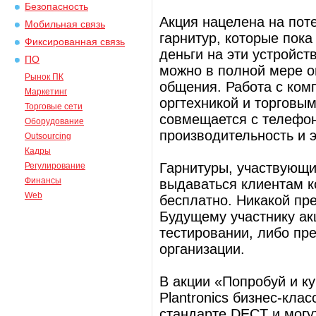
Безопасность
Акция нацелена на пот
Мобильная связь
гарнитур, которые пока
Фиксированная связь
деньги на эти устройс
ПО
можно в полной мере о
Рынок ПК
общения. Работа с ко
Маркетинг
оргтехникой и торговым
Торговые сети
совмещается с телефо
Оборудование
производительность и 
Outsourcing
Кадры
Гарнитуры, участвующие
Регулирование
Финансы
выдаваться клиентам 
Web
бесплатно. Никакой пр
Будущему участнику ак
тестировании, либо пр
организации.
В акции «Попробуй и ку
Plantronics бизнес-кла
стандарте DECT и могу