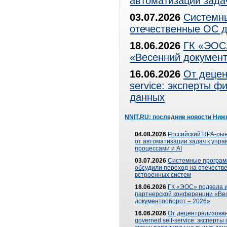
автоматизации зада
03.07.2026
Системны
отечественные ОС д
18.06.2026
ГК «ЭОС»
«Весенний документ
16.06.2026
От децен
service: эксперты 
данных
NNIT.RU: последние новости Ниж
04.08.2026
Российский RPA-рын
от автоматизации задач к упр
процессами и AI
03.07.2026
Системные програ
обсудили переход на отечеств
встроенных систем
18.06.2026
ГК «ЭОС» подвела и
партнерской конференции «Ве
документооборот – 2026»
16.06.2026
От децентрализован
governed self-service: эксперт