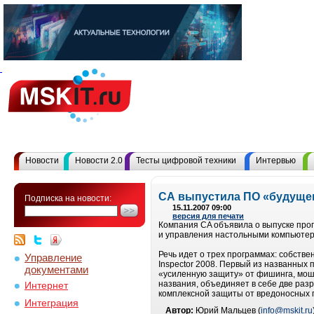
Новости
Новости 2.0
Тесты цифровой техники
Интервью
СА выпустила ПО «будущег
Подписка на новости:
15.11.2007 09:00
версия для печати
Компания CA объявила о выпуске прогр
и управления настольными компьютер
Речь идет о трех программах: собственн
Управление
Inspector 2008. Первый из названных
документами
«усиленную защиту» от фишинга, моше
названия, объединяет в себе две разр
Интернет
комплексной защиты от вредоносных 
Интеграция
Автор:
Юрий Мальцев (
info@mskit.ru