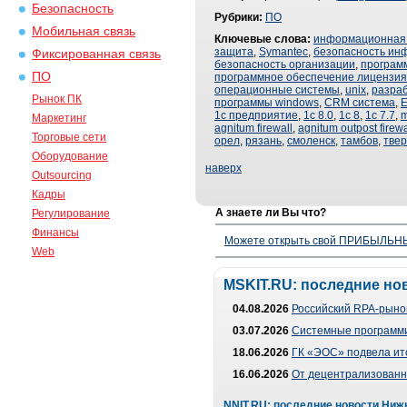
Безопасность
Рубрики:
ПО
Мобильная связь
Ключевые слова:
информационная 
защита
,
Symantec
,
безопасность ин
Фиксированная связь
безопасность организации
,
програм
ПО
программное обеспечение лицензия
операционные системы
,
unix
,
разра
Рынок ПК
программы windows
,
CRM система
,
E
1с предприятие
,
1с 8.0
,
1с 8
,
1с 7.7
,
m
Маркетинг
agnitum firewall
,
agnitum outpost firewa
Торговые сети
орел
,
рязань
,
смоленск
,
тамбов
,
твер
Оборудование
наверх
Outsourcing
Кадры
А знаете ли Вы что?
Регулирование
Финансы
Можете открыть свой ПРИБЫЛЬНЫЙ
Web
MSKIT.RU: последние но
04.08.2026
Российский RPA-рынок
03.07.2026
Системные программи
18.06.2026
ГК «ЭОС» подвела ит
16.06.2026
От децентрализованно
NNIT.RU: последние новости Ниж