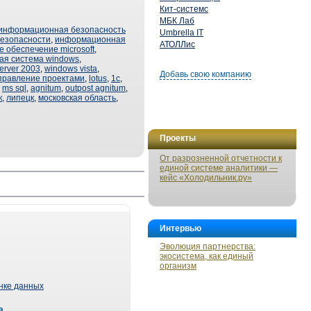
Кит-системс
МБК Лаб
информационная безопасность
Umbrella IT
езопасности
,
информационная
АТОЛЛис
 обеспечение microsoft
,
ая система windows
,
erver 2003
,
windows vista
,
Добавь свою компанию
правление проектами
,
lotus
,
1с
,
,
ms sql
,
agnitum
,
outpost agnitum
,
к
,
липецк
,
московская область
,
Проекты
От разрозненной отчетности к
единой системе аналитики —
кейс «Холодильник.ру»
Интервью
Эволюция партнерства:
экосистема, как единый
организм
ынке данных
а