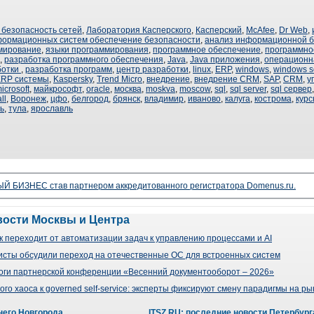
безопасность сетей
,
Лаборатория Касперского
,
Касперский
,
McAfee
,
Dr Web
,
формационных систем обеспечение безопасности
,
анализ информационной б
мирование
,
языки программирования
,
программное обеспечение
,
программное
,
разработка программного обеспечения
,
Java
,
Java приложения
,
операционн
ботки
,
разработка программ
,
центр разработки
,
linux
,
ERP
,
windows
,
windows s
RP системы
,
Kaspersky
,
Trend Micro
,
внедрение
,
внедрение CRM
,
SAP
,
CRM
,
у
icrosoft
,
майкрософт
,
oracle
,
москва
,
moskva
,
moscow
,
sql
,
sql server
,
sql сервер
ll
,
Воронеж
,
цфо
,
белгород
,
брянск
,
владимир
,
иваново
,
калуга
,
кострома
,
курс
ь
,
тула
,
ярославль
 БИЗНЕС став партнером аккредитованного регистратора Domenus.ru.
вости Москвы и Центра
 переходит от автоматизации задач к управлению процессами и AI
сты обсудили переход на отечественные ОС для встроенных систем
оги партнерской конференции «Весенний документооборот – 2026»
го хаоса к governed self-service: эксперты фиксируют смену парадигмы на р
него Новгорода
ITSZ.RU: последние новости Петербург