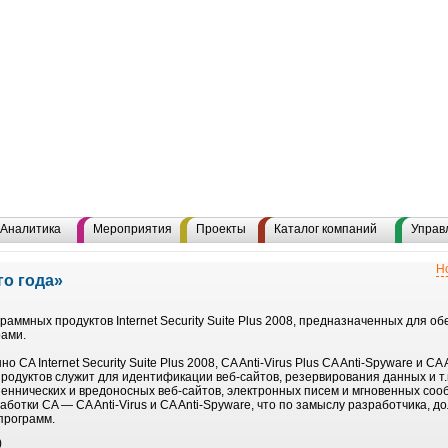
Аналитика
Мероприятия
Проекты
Каталог компаний
Управ
Н
о года»
аммных продуктов Internet Security Suite Plus 2008, предназначенных для о
ами.
о CA Internet Security Suite Plus 2008, CA Anti-Virus Plus CA Anti-Spyware и CA
 продуктов служит для идентификации веб-сайтов, резервирования данных и т
ннических и вредоносных веб-сайтов, электронных писем и мгновенных сообщ
аботки CA — CA Anti-Virus и CA Anti-Spyware, что по замыслу разработчика, 
программ.
)