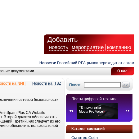
Добавить
новость
мероприятие
компанию
Новости:
Российский RPA-рынок переходит от автоматиза
ление документами
О нас
овости на NNIT
Новости на ITSZ
Поиск:
Тесты цифровой техники
беспечения сетевой безопасности
 Anti-Spam Plus CA Website
.п. Второй должен обеспечивать
ений. Третий, как следует из его
должно обеспечить пользователей
Каталог компаний
СмартексСофт