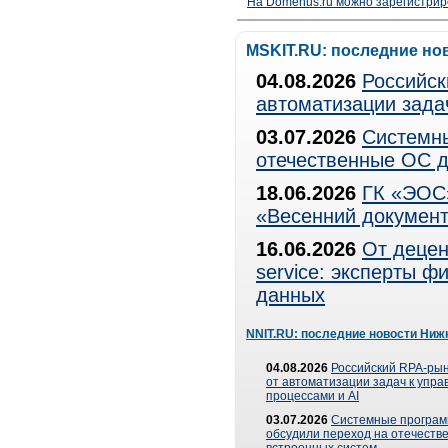
На Domenus.ru можно зарегистрир
MSKIT.RU: последние но
04.08.2026
Российск
автоматизации зада
03.07.2026
Системны
отечественные ОС д
18.06.2026
ГК «ЭОС»
«Весенний документ
16.06.2026
От децен
service: эксперты 
данных
NNIT.RU: последние новости Ниж
04.08.2026
Российский RPA-рын
от автоматизации задач к упр
процессами и AI
03.07.2026
Системные програ
обсудили переход на отечеств