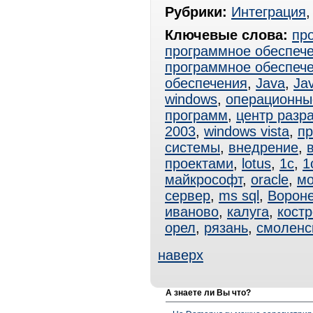
Рубрики:
Интеграция
Ключевые слова:
пр
программное обеспеч
программное обеспеч
обеспечения
,
Java
,
Ja
windows
,
операционны
программ
,
центр разр
2003
,
windows vista
,
пр
системы
,
внедрение
,
проектами
,
lotus
,
1с
,
1
майкрософт
,
oracle
,
мо
сервер
,
ms sql
,
Ворон
иваново
,
калуга
,
кост
орел
,
рязань
,
смоленс
наверх
А знаете ли Вы что?