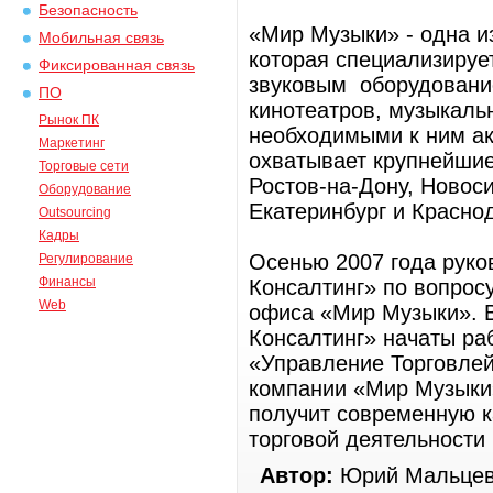
Безопасность
«Мир Музыки» - одна и
Мобильная связь
которая специализируе
Фиксированная связь
звуковым оборудовани
ПО
кинотеатров, музыкаль
Рынок ПК
необходимыми к ним ак
Маркетинг
охватывает крупнейшие
Торговые сети
Ростов-на-Дону, Новос
Оборудование
Екатеринбург и Красно
Outsourcing
Кадры
Осенью 2007 года руко
Регулирование
Финансы
Консалтинг» по вопрос
Web
офиса «Мир Музыки». 
Консалтинг» начаты ра
«Управление Торговлей
компании «Мир Музыки»
получит современную к
торговой деятельности
Автор:
Юрий Мальцев