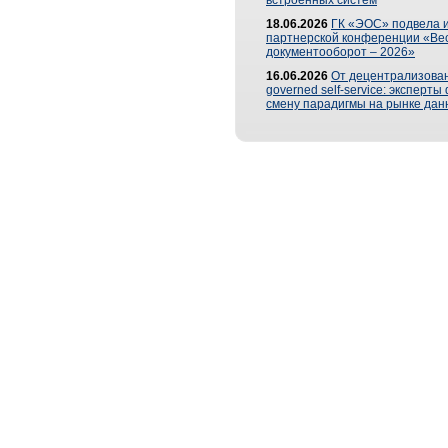
встроенных систем
18.06.2026
ГК «ЭОС» подвела и
партнерской конференции «Ве
документооборот – 2026»
16.06.2026
От децентрализован
governed self-service: эксперт
смену парадигмы на рынке дан