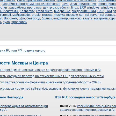
мирование
,
языки программирования
,
программное обеспечение
,
программное
,
разработка программного обеспечения
,
Java
,
Java приложения
,
операционн
ботки
,
разработка программ
,
центр разработки
,
linux
,
ERP
,
windows
,
windows s
RP системы
,
Kaspersky
,
Trend Micro
,
внедрение
,
внедрение CRM
,
SAP
,
CRM
,
у
icrosoft
,
майкрософт
,
oracle
,
москва
,
moskva
,
moscow
,
sql
,
sql server
,
sql сервер
ll
,
Воронеж
,
цфо
,
белгород
,
брянск
,
владимир
,
иваново
,
калуга
,
кострома
,
курс
ь
,
тула
,
ярославль
ена RU или РФ по цене одного
вости Москвы и Центра
 переходит от автоматизации задач к управлению процессами и AI
сты обсудили переход на отечественные ОС для встроенных систем
оги партнерской конференции «Весенний документооборот – 2026»
го хаоса к governed self-service: эксперты фиксируют смену парадигмы на р
него Новгорода
ITSZ.RU: последние новости Петербург
ок переходит от автоматизации
04.08.2026
Российский RPA-рынок пе
 и AI
задач к управлению процессами и AI