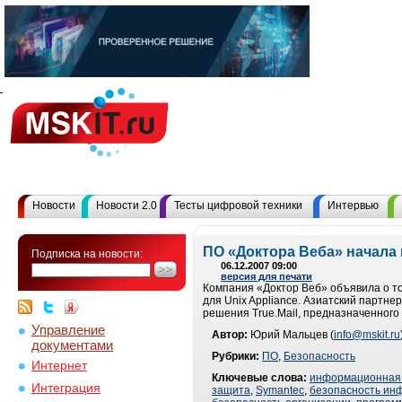
Новости
Новости 2.0
Тесты цифровой техники
Интервью
ПО «Доктора Веба» начала
Подписка на новости:
06.12.2007 09:00
версия для печати
Компания «Доктор Веб» объявила о том
для Unix Appliance. Азиатский партн
решения True.Mail, предназначенного
Управление
Автор:
Юрий Мальцев (
info@mskit.ru
документами
Рубрики:
ПО
,
Безопасность
Интернет
Ключевые слова:
информационная 
Интеграция
защита
,
Symantec
,
безопасность ин