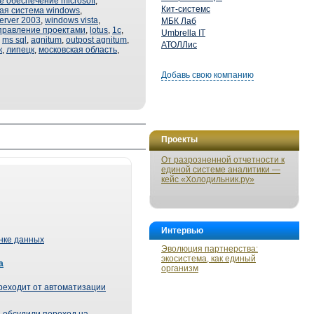
 обеспечение microsoft
,
Кит-системс
ая система windows
,
erver 2003
,
windows vista
,
МБК Лаб
правление проектами
,
lotus
,
1с
,
Umbrella IT
,
ms sql
,
agnitum
,
outpost agnitum
,
АТОЛЛис
к
,
липецк
,
московская область
,
Добавь свою компанию
Проекты
От разрозненной отчетности к
единой системе аналитики —
кейс «Холодильник.ру»
Интервью
ынке данных
Эволюция партнерства:
экосистема, как единый
а
организм
реходит от автоматизации