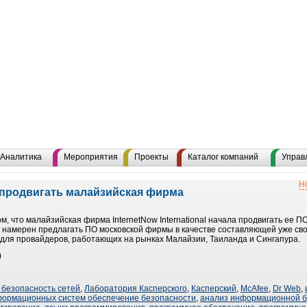
Аналитика
Мероприятия
Проекты
Каталог компаний
Управ
Н
 продвигать малайзийская фирма
, что малайзийская фирма InternetNow International начала продвигать ее ПО 
ер намерен предлагать ПО московской фирмы в качестве составляющей уже св
 для провайдеров, работающих на рынках Малайзии, Таиланда и Сингапура.
)
безопасность сетей
,
Лаборатория Касперского
,
Касперский
,
McAfee
,
Dr Web
,
формационных систем обеспечение безопасности
,
анализ информационной б