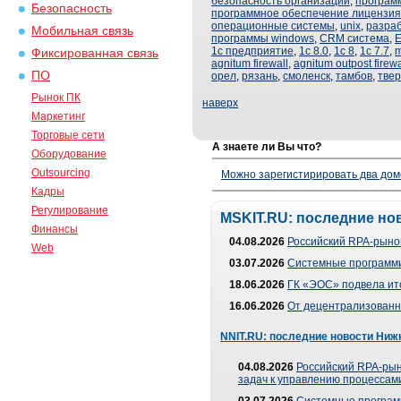
безопасность организации
,
програм
Безопасность
программное обеспечение лицензия
операционные системы
,
unix
,
разра
Мобильная связь
программы windows
,
CRM система
,
E
1с предприятие
,
1с 8.0
,
1с 8
,
1с 7.7
,
m
Фиксированная связь
agnitum firewall
,
agnitum outpost firewa
ПО
орел
,
рязань
,
смоленск
,
тамбов
,
твер
Рынок ПК
наверх
Маркетинг
Торговые сети
А знаете ли Вы что?
Оборудование
Outsourcing
Можно зарегистирировать два дом
Кадры
Регулирование
MSKIT.RU: последние но
Финансы
04.08.2026
Российский RPA-рынок
Web
03.07.2026
Системные программи
18.06.2026
ГК «ЭОС» подвела ит
16.06.2026
От децентрализованно
NNIT.RU: последние новости Ниж
04.08.2026
Российский RPA-рын
задач к управлению процессами