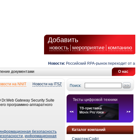
Добавить
новость
мероприятие
компанию
Новости:
Российский RPA-рынок переходит от автом
ление документами
О нас
овости на NNIT
Новости на ITSZ
Поиск:
Тесты цифровой техники
Dr.Web Gateway Security Suite
оего программно-аппаратного
Каталог компаний
информационная безопасность
езопасности
,
информационная
СмартексСофт