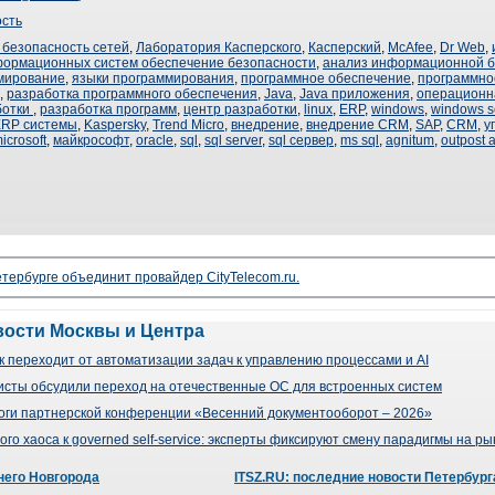
сть
безопасность сетей
,
Лаборатория Касперского
,
Касперский
,
McAfee
,
Dr Web
,
формационных систем обеспечение безопасности
,
анализ информационной б
мирование
,
языки программирования
,
программное обеспечение
,
программное
,
разработка программного обеспечения
,
Java
,
Java приложения
,
операционн
ботки
,
разработка программ
,
центр разработки
,
linux
,
ERP
,
windows
,
windows s
RP системы
,
Kaspersky
,
Trend Micro
,
внедрение
,
внедрение CRM
,
SAP
,
CRM
,
у
icrosoft
,
майкрософт
,
oracle
,
sql
,
sql server
,
sql сервер
,
ms sql
,
agnitum
,
outpost 
тербурге объединит провайдер CityTelecom.ru.
вости Москвы и Центра
 переходит от автоматизации задач к управлению процессами и AI
сты обсудили переход на отечественные ОС для встроенных систем
оги партнерской конференции «Весенний документооборот – 2026»
го хаоса к governed self-service: эксперты фиксируют смену парадигмы на р
него Новгорода
ITSZ.RU: последние новости Петербург