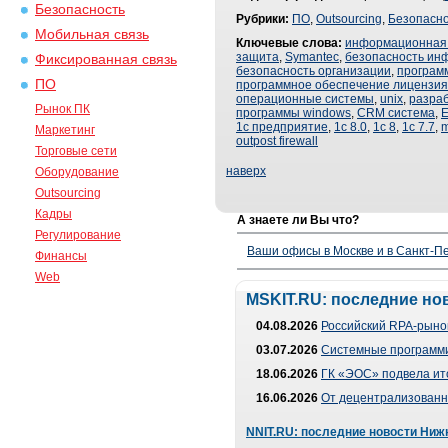
Безопасность
Рубрики:
ПО
,
Outsourcing
,
Безопасно
Мобильная связь
Ключевые слова:
информационная 
защита
,
Symantec
,
безопасность ин
Фиксированная связь
безопасность организации
,
програм
ПО
программное обеспечение лицензия
операционные системы
,
unix
,
разра
Рынок ПК
программы windows
,
CRM система
,
E
1с предприятие
,
1с 8.0
,
1с 8
,
1с 7.7
,
m
Маркетинг
outpost firewall
Торговые сети
наверх
Оборудование
Outsourcing
Кадры
А знаете ли Вы что?
Регулирование
Ваши офисы в Москве и в Санкт-Пе
Финансы
Web
MSKIT.RU: последние но
04.08.2026
Российский RPA-рынок
03.07.2026
Системные программи
18.06.2026
ГК «ЭОС» подвела ит
16.06.2026
От децентрализованно
NNIT.RU: последние новости Ниж