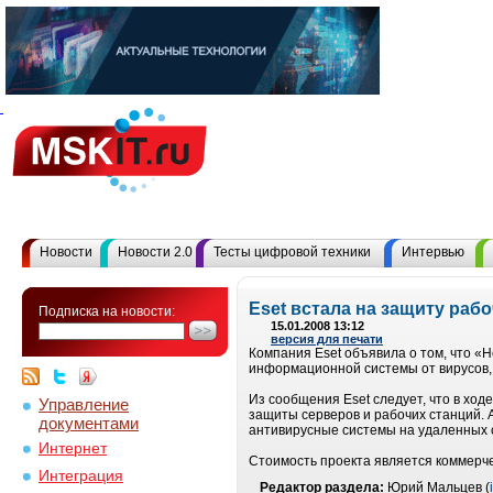
Новости
Новости 2.0
Тесты цифровой техники
Интервью
Eset встала на защиту раб
Подписка на новости:
15.01.2008 13:12
версия для печати
Компания Eset объявила о том, что 
информационной системы от вирусов, 
Из сообщения Eset следует, что в хо
Управление
защиты серверов и рабочих станций. А
документами
антивирусные системы на удаленных с
Интернет
Стоимость проекта является коммерче
Интеграция
Редактор раздела:
Юрий Мальцев (