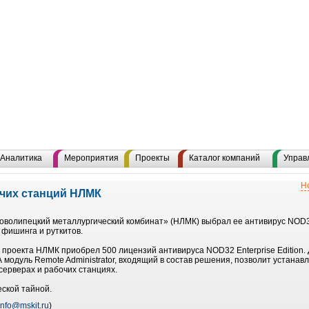
Аналитика
Мероприятия
Проекты
Каталог компаний
Управ
Н
очих станций НЛМК
«Новолипецкий металлургический комбинат» (НЛМК) выбрал ее антивирус NOD
фишинга и руткитов.
де проекта НЛМК приобрел 500 лицензий антивируса NOD32 Enterprise Edition
 модуль Remote Administrator, входящий в состав решения, позволит устанав
ерверах и рабочих станциях.
ской тайной.
info@mskit.ru
)