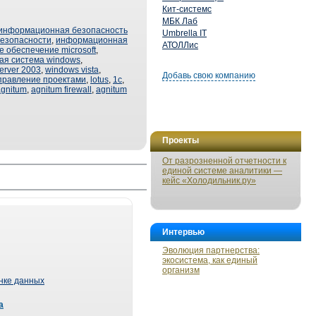
Кит-системс
МБК Лаб
информационная безопасность
Umbrella IT
езопасности
,
информационная
АТОЛЛис
 обеспечение microsoft
,
ая система windows
,
erver 2003
,
windows vista
,
Добавь свою компанию
правление проектами
,
lotus
,
1с
,
agnitum
,
agnitum firewall
,
agnitum
Проекты
От разрозненной отчетности к
единой системе аналитики —
кейс «Холодильник.ру»
Интервью
Эволюция партнерства:
экосистема, как единый
организм
ынке данных
а