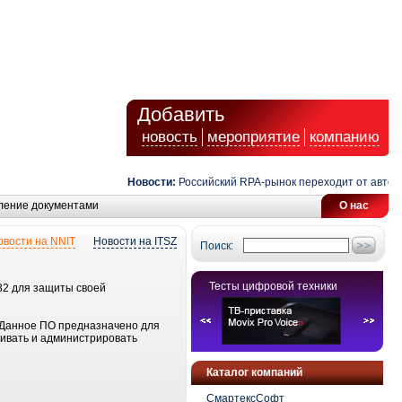
Добавить
новость
мероприятие
компанию
Новости:
Российский RPA-рынок переходит от автомат
ление документами
О нас
овости на NNIT
Новости на ITSZ
Поиск:
Тесты цифровой техники
32 для защиты своей
. Данное ПО предназначено для
ливать и администрировать
Каталог компаний
СмартексСофт