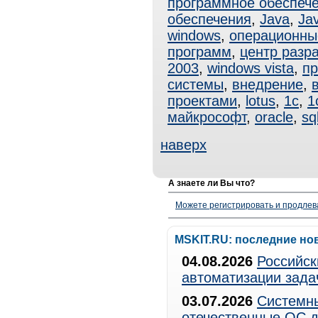
программное обеспеч
обеспечения
,
Java
,
Ja
windows
,
операционны
программ
,
центр разр
2003
,
windows vista
,
пр
системы
,
внедрение
,
проектами
,
lotus
,
1с
,
1
майкрософт
,
oracle
,
sq
наверх
А знаете ли Вы что?
Можете регистрировать и продлев
MSKIT.RU: последние но
04.08.2026
Российск
автоматизации зада
03.07.2026
Системны
отечественные ОС д