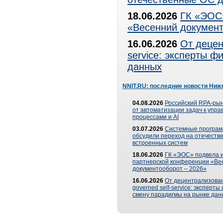
18.06.2026
ГК «ЭОС»
«Весенний документ
16.06.2026
От децен
service: эксперты 
данных
NNIT.RU: последние новости Ниж
04.08.2026
Российский RPA-рын
от автоматизации задач к упр
процессами и AI
03.07.2026
Системные програ
обсудили переход на отечеств
встроенных систем
18.06.2026
ГК «ЭОС» подвела и
партнерской конференции «Ве
документооборот – 2026»
16.06.2026
От децентрализован
governed self-service: эксперт
смену парадигмы на рынке дан