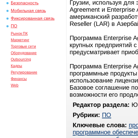
Грузии, используя для 
Безопасность
Agreement и Enterprise 
Мобильная связь
американский разработч
Фиксированная связь
Reseller (LAR) в Азерб
ПО
Рынок ПК
Программа Enterprise 
Маркетинг
крупных предприятий с 
Торговые сети
предусматривает приоб
Оборудование
Outsourcing
Программа Enterprise A
Кадры
программные продукты 
Регулирование
Финансы
использование лицензий
Web
Базовое соглашение по
возможности его продл
Редактор раздела:
Юр
Рубрики:
ПО
Ключевые слова:
пр
программное обеспеч