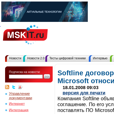
Новости
Новости 2.0
Тесты цифровой техники
Интервью
Softline догово
Подписка на новости:
Microsoft относ
18.01.2008 09:03
версия для печати
Управление
документами
Компания Softline объяв
соглашение. По его ус
Интернет
поставлять ПО Microso
Интеграция