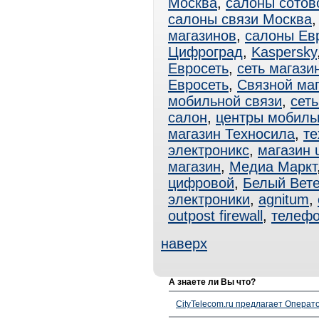
Москва
,
салоны сотов
салоны связи Москва
магазинов
,
салоны Ев
Цифроград
,
Kaspersky
Евросеть
,
сеть магази
Евросеть
,
Связной маг
мобильной связи
,
сет
салон
,
центры мобиль
магазин Техносила
,
те
электроникс
,
магазин u
магазин
,
Медиа Маркт
цифровой
,
Белый Вет
электроники
,
agnitum
,
outpost firewall
,
телефо
наверх
А знаете ли Вы что?
CityTelecom.ru предлагает Операто