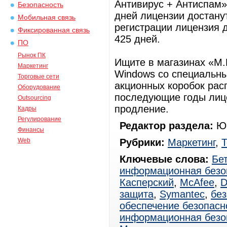
Антивирус + Антиспам»
Безопасность
дней лицензии достану
Мобильная связь
регистрации лицензия д
Фиксированная связь
425 дней.
ПО
Рынок ПК
Ищите в магазинах «М.
Маркетинг
Windows со специальн
Торговые сети
акционных коробок рас
Оборудование
последующие годы лице
Outsourcing
продление.
Кадры
Регулирование
Редактор раздела:
Юр
Финансы
Web
Рубрики:
Маркетинг
,
Т
Ключевые слова:
Бе
информационная безо
Касперский
,
McAfee
,
D
защита
,
Symantec
,
бе
обеспечение безопасн
информационная безо