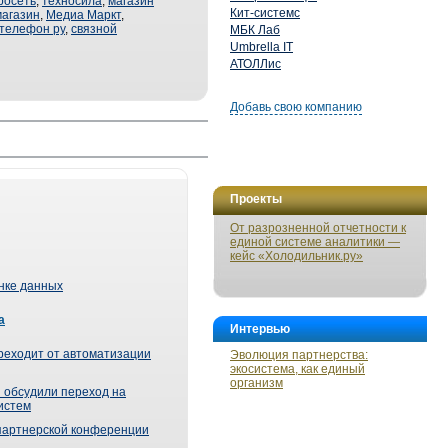
росеть
,
техносила
,
магазин
Кит-системс
 магазин
,
Медиа Маркт
,
телефон ру
,
связной
МБК Лаб
Umbrella IT
АТОЛЛис
Добавь свою компанию
Проекты
От разрозненной отчетности к
единой системе аналитики —
кейс «Холодильник.ру»
ынке данных
а
Интервью
реходит от автоматизации
Эволюция партнерства:
экосистема, как единый
организм
 обсудили переход на
истем
партнерской конференции