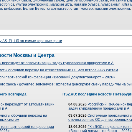
в мобильной связи
,
фирменный салон
,
центры мобильной связи
,
магазины Ев
lectronics
,
ультра электроникс
,
магазин ultra
,
магазин Ультра
,
ультракомп
,
ultra
ер цифровой
,
Белый Ветер
,
стартмастер
,
старт мастер
,
магазин электроники
,
 AS, PI, LIR за самые короткие сроки
вости Москвы и Центра
 переходит от автоматизации задач к управлению процессами и AI
сты обсудили переход на отечественные ОС для встроенных систем
оги партнерской конференции «Весенний документооборот – 2026»
го хаоса к governed self-service: эксперты фиксируют смену парадигмы на р
него Новгорода
ITSZ.RU: последние новости Петербург
ок переходит от автоматизации
04.08.2026
Российский RPA-рынок пе
 и AI
задач к управлению процессами и AI
мисты обсудили переход на
03.07.2026
Системные программисты
ных систем
отечественные ОС для встроенных с
итоги партнерской конференции
18.06.2026
ГК «ЭОС» подвела итоги 
 2026»
«Весенний документооборот – 2026»