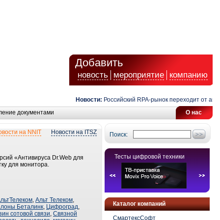
Добавить
новость
мероприятие
компанию
Новости:
Российский RPA-рынок переходит от автом
ление документами
О нас
овости на NNIT
Новости на ITSZ
Поиск:
Тесты цифровой техники
ерсий «Антивируса Dr.Web для
тку для монитора.
льтТелеком
,
Альт Телеком
,
Каталог компаний
алоны Беталинк
,
Цифроград
,
зин сотовой связи
,
Связной
СмартексСофт