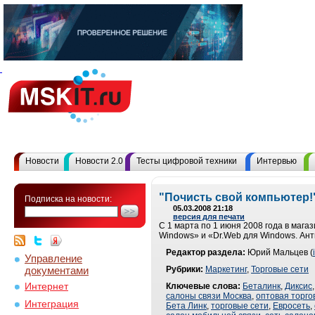
Новости
Новости 2.0
Тесты цифровой техники
Интервью
"Почисть свой компьютер!"
Подписка на новости:
05.03.2008 21:18
версия для печати
C 1 марта по 1 июня 2008 года в маг
Windows» и «Dr.Web для Windows. Ант
Редактор раздела:
Юрий Мальцев (
Управление
документами
Рубрики:
Маркетинг
,
Торговые сети
Интернет
Ключевые слова:
Беталинк
,
Диксис
салоны связи Москва
,
оптовая торго
Интеграция
Бета Линк
,
торговые сети
,
Евросеть
,