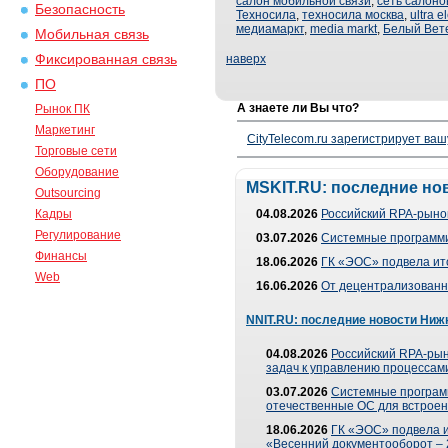
салон мобильной связи
,
сеть салоно
Безопасность
Техносила
,
техносила москва
,
ultra e
медиамаркт
,
media markt
,
Белый Вет
Мобильная связь
Фиксированная связь
наверх
ПО
А знаете ли Вы что?
Рынок ПК
Маркетинг
CityTelecom.ru зарегистрирует вашу
Торговые сети
Оборудование
MSKIT.RU: последние но
Outsourcing
Кадры
04.08.2026
Российский RPA-рынок
Регулирование
03.07.2026
Системные программи
Финансы
18.06.2026
ГК «ЭОС» подвела ит
Web
16.06.2026
От децентрализованно
NNIT.RU: последние новости Ниж
04.08.2026
Российский RPA-рын
задач к управлению процессами
03.07.2026
Системные програм
отечественные ОС для встроен
18.06.2026
ГК «ЭОС» подвела 
«Весенний документооборот –