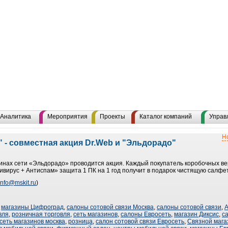
Аналитика
Мероприятия
Проекты
Каталог компаний
Управ
Н
 - совместная акция Dr.Web и "Эльдорадо"
азинах сети «Эльдорадо» проводится акция. Каждый покупатель коробочных в
ивирус + Антиспам» защита 1 ПК на 1 год получит в подарок чистящую салфе
info@mskit.ru
)
,
магазины Цифроград
,
салоны сотовой связи Москва
,
салоны сотовой связи
,
А
вля
,
розничная торговля
,
сеть магазинов
,
салоны Евросеть
,
магазин Диксис
,
с
сеть магазинов москва
,
розница
,
салон сотовой связи Евросеть
,
Связной мага