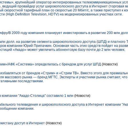
емы», крупнейший оператор интегрированных телекоммуникационных услуг
, ведущий провайдер услуг широкополосного доступа в Интернет (торговая 
й скоростной тарифный план со скоростью 20 Мбит/с, а также приступил к к
ти (High Definition Television, HDTV) на модернизированных участках сети.
ифру/В 2009 году компания планирует инвестировать в развитие 200 млн дол
лн долл. на развитие сегмента широкополосного доступа (ШПД) и платного Т
оров компании Юрий Припачкин. Основная часть этих средств пойдет на разв
естиций «Акадо» может увеличить абонентскую базу почти до 2 млн человек.
рим»/АФК «Система» определилась с брендом для услуг ШПД
(Новости)
избавляться от брендов «Стрим» и «Стрим ТВ». Вместо этого для премиальн
для массового рынка — бренд МГТС. Эксперты и участники рынка считают, что
гативными последствиями.
 компании "Акадо-Столица" составило 1 млн
(Новости)
кабельного телевидения и широкополосного доступа в Интернет компании "Ак
 сообщении компании.
кистану доступ в Интернет
(Новости)