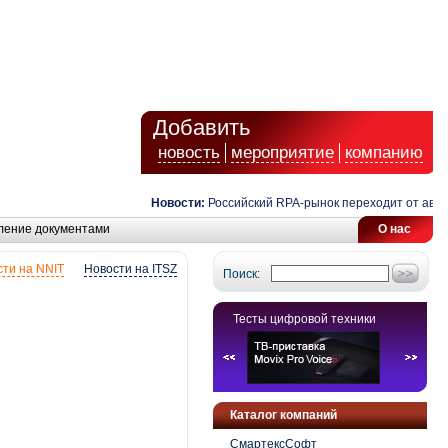
Добавить
новость
мероприятие
компанию
Новости:
Российский RPA-рынок переходит от автомати
ление документами
О нас
ти на NNIT
Новости на ITSZ
Поиск:
Тесты цифровой техники
Каталог компаний
СмартексСофт