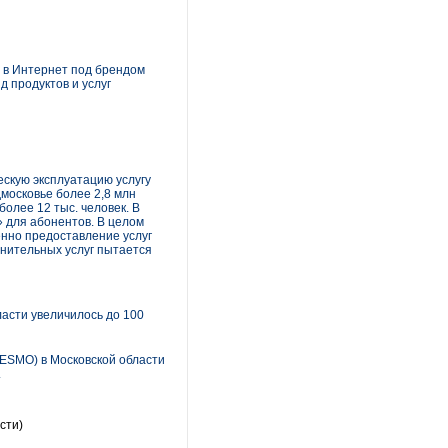
 в Интернет под брендом
 продуктов и услуг
ескую эксплуатацию услугу
московье более 2,8 млн
олее 12 тыс. человек. В
» для абонентов. В целом
енно предоставление услуг
лнительных услуг пытается
асти увеличилось до 100
(ESMO) в Московской области
.
сти)