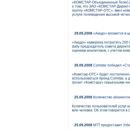
«КОМСТАР-Объединенные ТелеСист
о том, что ЗАО «КОМСТАР-Директ»
группу «КОМСТАР-ОТС», ввел новы
услуги телевидения высокой четкос
29.09.2008
«Акадо» вложится в ц
«Акадо» намерена потратить 200 м
daily председатель совета директ
оценкам аналитиков, с учетом инв
26.09.2008
Comstar победил «Ст
«Комстар-ОТС» будет постепенно 
использоваться бренд Comstar, а 
грозит «Комстару» серьезными не
25.09.2008
Количество абонентов
Количество пользователей услуг 
млн человек. Об этом говорится в
25.09.2008
MTT предоставит Узбе