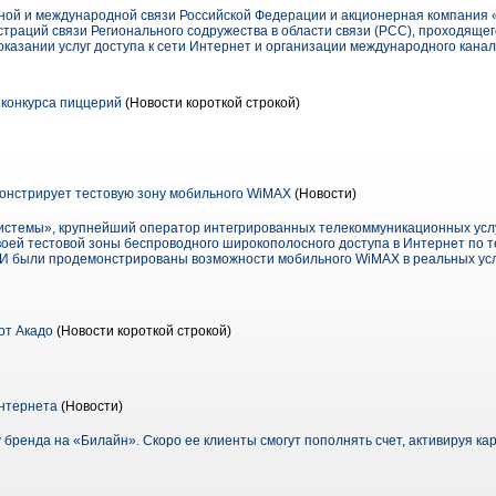
ой и международной связи Российской Федерации и акционерная компания «У
траций связи Регионального содружества в области связи (РСС), проходящего 
казании услуг доступа к сети Интернет и организации международного канал
 конкурса пиццерий
(Новости короткой строкой)
стрирует тестовую зону мобильного WiMAX
(Новости)
емы», крупнейший оператор интегрированных телекоммуникационных услуг
воей тестовой зоны беспроводного широкополосного доступа в Интернет по 
 были продемонстрированы возможности мобильного WiMAX в реальных ус
от Акадо
(Новости короткой строкой)
нтернета
(Новости)
бренда на «Билайн». Скоро ее клиенты смогут пополнять счет, активируя ка