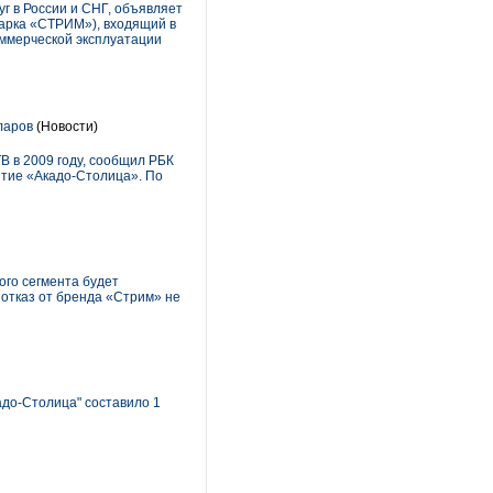
 в России и СНГ, объявляет
марка «СТРИМ»), входящий в
оммерческой эксплуатации
ларов
(Новости)
В в 2009 году, сообщил РБК
итие «Акадо-Столица». По
ого сегмента будет
 отказ от бренда «Стрим» не
адо-Столица" составило 1