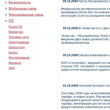
09.10.2008
Net by Net доигрался 
Безопасность
Мобильная связь
Федеральная антимонопольная слу
провайдера Net by Net. На компан
Фиксированная связь
репутацию. Если на заседании ком
ПО
Рынок ПК
09.10.2008
В «Комстар-отс» два 
Маркетинг
«Комстар – Объединенные ТелеСис
Торговые сети
введении двух новых должностей:
Оборудование
правовым вопросам.
Outsourcing
Кадры
09.10.2008
Оксана Ковалевская н
Регулирование
Финансы
ОАО «Ситроникс», ведущий постав
странах СНГ, объявляет о назнач
Web
заместителя генерального директ
02.10.2008
Осенний Интернет по
Сентябрь 2008 года на московск
тарифы, и новые услуги. Ряд моск
Тенденцией в данной области ма
тарифы, включающие доступ на не
предоставление комплексных услу