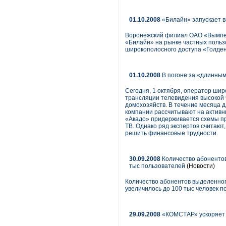
01.10.2008
«Билайн» запускает в
Воронежский филиал ОАО «ВымпелК
«Билайн» на рынке частных пользо
широкополосного доступа «Голден
01.10.2008
В погоне за «длинны
Сегодня, 1 октября, оператор шир
трансляции телевидения высокой ч
домохозяйств. В течение месяца д
компании рассчитывают на активны
«Акадо» придерживается схемы пре
ТВ. Однако ряд экспертов считают
решить финансовые трудности.
30.09.2008
Количество абонентов
тыс пользователей
(Новости)
Количество абонентов выделенного
увеличилось до 100 тыс человек п
29.09.2008
«КОМСТАР» ускоряет и