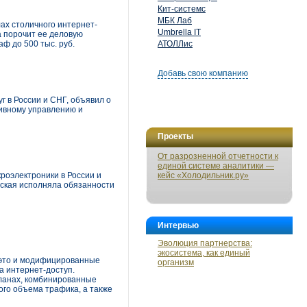
Кит-системс
МБК Лаб
ах столичного интернет-
Umbrella IT
а порочит ее деловую
ф до 500 тыс. руб.
АТОЛЛис
Добавь свою компанию
 в России и СНГ, объявил о
тивному управлению и
Проекты
От разрозненной отчетности к
единой системе аналитики —
роэлектроники в России и
кейс «Холодильник.ру»
вская исполняла обязанности
Интервью
Эволюция партнерства:
экосистема, как единый
 это и модифицированные
организм
а интернет-доступ.
ланах, комбинированные
го объема трафика, а также