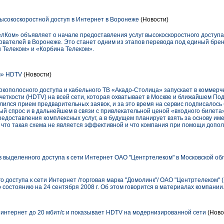
ысокоскоростной доступ в Интернет в Воронеже
(Новости)
ом» объявляет о начале предоставления услуг высокоскоростного доступа
вателей в Воронеже. Это станет одним из этапов перевода под единый бренд
 Телеком» и «Корбина Телеком».
м» HDTV
(Новости)
окополосного доступа и кабельного ТВ «Акадо-Столица» запускает в коммерч
еткости (HDTV) на всей сети, которая охватывает в Москве и ближайшем Под
лился прием предварительных заявок, и за это время на сервис подписалось б
й спрос и в дальнейшем в связи с привлекательной ценой «входного билета
доставления комплексных услуг, а в будущем планирует взять за основу им
, что такая схема не является эффективной и что компания при помощи допо
 выделенного доступа к сети Интернет ОАО "Центртелеком" в Московской обл
 доступа к сети Интернет /торговая марка "Домолинк"/ ОАО "Центртелеком" 
о состоянию на 24 сентября 2008 г. Об этом говорится в материалах компании
нтернет до 20 мбит/с и показывает HDTV на модернизированной сети
(Ново