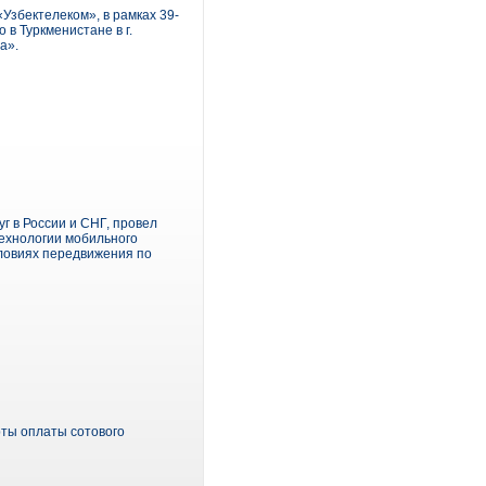
збектелеком», в рамках 39-
в Туркменистане в г.
а».
 в России и СНГ, провел
технологии мобильного
ловиях передвижения по
рты оплаты сотового