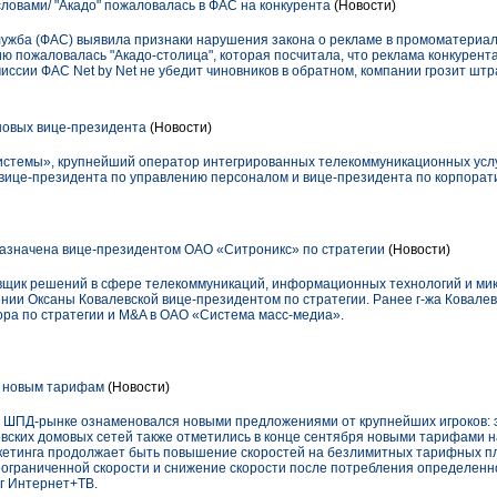
словами/ "Акадо" пожаловалась в ФАС на конкурента
(Новости)
жба (ФАС) выявила признаки нарушения закона о рекламе в промоматериал
ию пожаловалась "Акадо-столица", которая посчитала, что реклама конкурент
иссии ФАС Net by Net не убедит чиновников в обратном, компании грозит штра
новых вице-президента
(Новости)
темы», крупнейший оператор интегрированных телекоммуникационных услуг
 вице-президента по управлению персоналом и вице-президента по корпора
азначена вице-президентом ОАО «Ситроникс» по стратегии
(Новости)
щик решений в сфере телекоммуникаций, информационных технологий и мик
ении Оксаны Ковалевской вице-президентом по стратегии. Ранее г-жа Ковале
ора по стратегии и M&A в ОАО «Система масс-медиа».
 новым тарифам
(Новости)
ом ШПД-рынке ознаменовался новыми предложениями от крупнейших игроков:
овских домовых сетей также отметились в конце сентября новыми тарифами н
ркетинга продолжает быть повышение скоростей на безлимитных тарифных п
ограниченной скорости и снижение скорости после потребления определенно
г Интернет+ТВ.