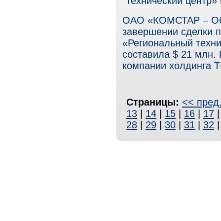
технический центр»
ОАО «КОМСТАР – Об
завершении сделки 
«Региональный техни
составила $ 21 млн.
компании холдинга Т
Страницы:
<< пред
13
|
14
|
15
|
16
|
17
28
|
29
|
30
|
31
|
32