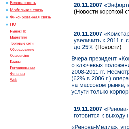
Безопасность
20.11.2007
«Энфорта
Мобильная связь
(Новости короткой с
Фиксированная связь
ПО
Рынок ПК
20.11.2007
«Комстар
Маркетинг
увеличить к 2011 г.
Торговые сети
до 25%
(Новости)
Оборудование
Outsourcing
Вчера президент «К
Кадры
о ключевых положени
Регулирование
2008-2011 гг. Несмот
Финансы
(62% в 2006 г.) опер
Web
на массовом рынке, 
услуги только корпо
19.11.2007
«Ренова-
готовится к выходу 
«Ренова-Медиа», уп