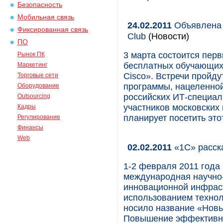
Безопасность
Мобильная связь
24.02.2011
Объявлена 
Фиксированная связь
Club
(Новости)
ПО
3 марта состоится пер
Рынок ПК
бесплатных обучающих
Маркетинг
Cisco». Встречи пройдут
Торговые сети
программы, нацеленно
Оборудование
российских ИТ-специал
Outsourcing
участников московских 
Кадры
планирует посетить это
Регулирование
Финансы
Web
02.02.2011
«1С» расска
1-2 февраля 2011 года
международная научно
инновационной инфрас
использованием технол
носило название «Нов
Повышение эффективно