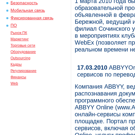
1 марта 2010 года б
Безопасность
образовательной про
Мобильная связь
объявленной в февра
Фиксированная связь
Бережной, ведущий 
ПО
филиал Сочинского у
Рынок ПК
в мероприятиях клуб
Маркетинг
WebEx (позволяет пр
Торговые сети
реальном времени не
Оборудование
Outsourcing
Кадры
17.03.2010
ABBYYOnl
Регулирование
сервисов по перево
Финансы
Web
Компания ABBYY, ве
распознавания докум
программного обеспе
ABBYY Online (www.A
онлайн-сервисы комп
площадке. Портал п
сервисов, включая о