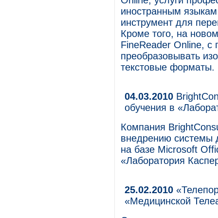
Online, услуги проф
иностранным языкам 
инструмент для перев
Кроме того, на ново
FineReader Online, 
преобразовывать из
текстовые форматы.
04.03.2010
BrightCon
обучения в «Лабора
Компания BrightConsu
внедрению системы д
на базе Microsoft Off
«Лаборатория Каспер
25.02.2010
«Телепор
«Медицинской Теле